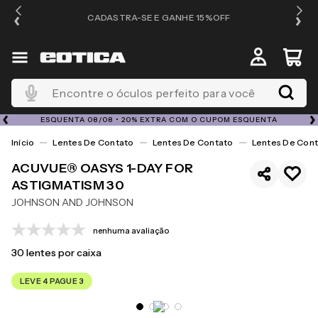
OS
CADASTRA-SE E GANHE 15%OFF
Encontre o óculos perfeito para você
ESQUENTA 08/08 • 20% EXTRA COM O CUPOM ESQUENTA
Lentes De Contato
Lentes De Contato
Lentes De Cont
ACUVUE® OASYS 1-DAY FOR
ASTIGMATISM 30
JOHNSON AND JOHNSON
nenhuma avaliação
30
lentes por caixa
LEVE 4 PAGUE 3