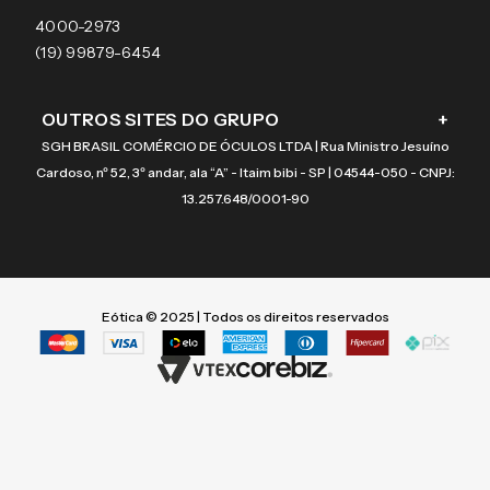
Coach
4000-2973
(19) 99879-6454
OUTROS SITES DO GRUPO
+
SGH BRASIL COMÉRCIO DE ÓCULOS LTDA | Rua Ministro Jesuíno
Cardoso, nº 52, 3º andar, ala “A” - Itaim bibi - SP | 04544-050 - CNPJ:
13.257.648/0001-90
Eótica © 2025 | Todos os direitos reservados
Termos mais buscados
Termos mais buscados