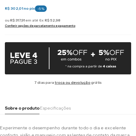
R$ 302,01
no pix
-
5
%
ou
R$
317
,
91
em até
6
x
R$
52
,
98
Conferir opções de parcelamento e pagamento
7 dias para
troca ou devolução
grátis
Sobre o produto
Especificações
Experimente o desempenho durante todo o dia e excelente
conforto, visão e manuseio com as lentes de contato da marca