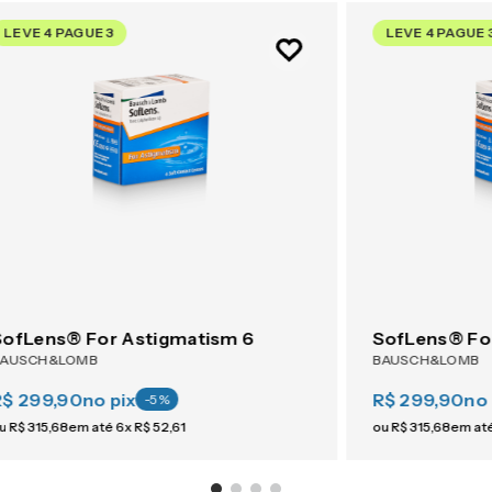
LEVE 4 PAGUE 3
LEVE 4 PAGUE 
SofLens® For Astigmatism 6
SofLens® Fo
BAUSCH&LOMB
BAUSCH&LOMB
R$ 299,90
no pix
R$ 299,90
no 
-
5
%
u
R$
315
,
68
em até
6
x
R$
52
,
61
ou
R$
315
,
68
em at