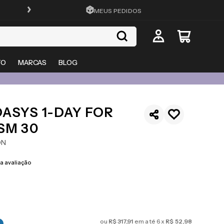
FRETE GRÁTIS EM TODO O SITE
MEUS PEDIDOS
TO
MARCAS
BLOG
ASYS 1-DAY FOR
SM 30
ON
 avaliação
ou
R$
317
,
91
em até
6
x
R$
52
,
98