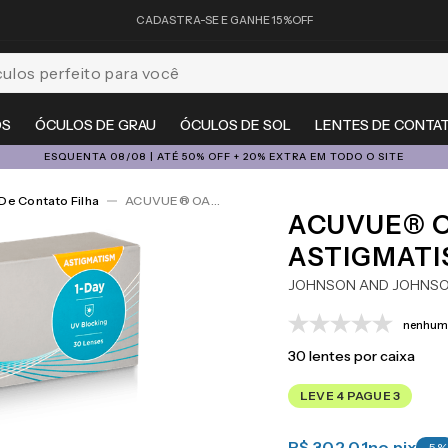
CADASTRA-SE E GANHE 15%OFF
feito para você
OS
ÓCULOS DE GRAU
ÓCULOS DE SOL
LENTES DE CONTA
ESQUENTA 08/08 | ATÉ 50% OFF + 20% EXTRA EM TODO O SITE
De Contato Filha
ACUVUE® OASYS 1-Day For Astigmatism 30
ACUVUE® O
ASTIGMATI
JOHNSON AND JOHNS
nenhuma
30
lentes por caixa
LEVE 4 PAGUE 3
R$ 302,01
no pix
-
5
%