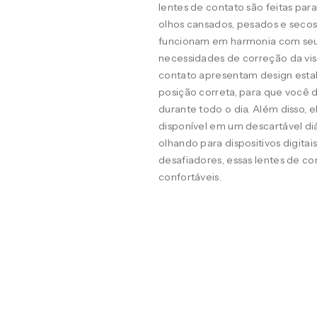
lentes de contato são feitas pa
olhos cansados, pesados e seco
funcionam em harmonia com seus o
necessidades de correção da visã
contato apresentam design estab
posição correta, para que você d
durante todo o dia. Além disso, 
disponível em um descartável diá
olhando para dispositivos digit
desafiadores, essas lentes de co
confortáveis.