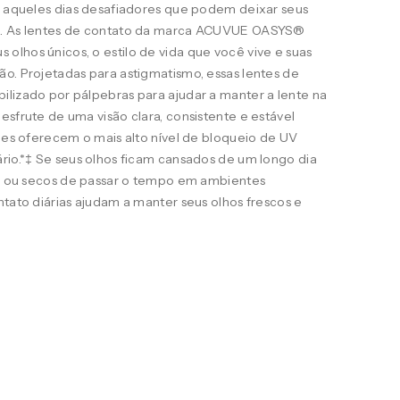
ra aqueles dias desafiadores que podem deixar seus
s. As lentes de contato da marca ACUVUE OASYS®
lhos únicos, o estilo de vida que você vive e suas
o. Projetadas para astigmatismo, essas lentes de
ilizado por pálpebras para ajudar a manter a lente na
esfrute de uma visão clara, consistente e estável
eles oferecem o mais alto nível de bloqueio de UV
rio.*‡ Se seus olhos ficam cansados de um longo dia
ais ou secos de passar o tempo em ambientes
ntato diárias ajudam a manter seus olhos frescos e