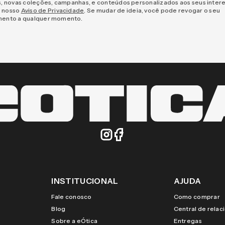
s, novas coleções, campanhas, e conteúdos personalizados aos seus inter
 nosso
Aviso de Privacidade
. Se mudar de ideia, você pode revogar o seu
mento a qualquer momento.
INSTITUCIONAL
AJUDA
Fale conosco
Como comprar
Blog
Central de rela
Sobre a eÓtica
Entregas