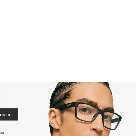
nviar
tas