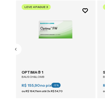
LEVE 4 PAGUE 3
ACUVUE® OASYS 1-Day For Astigmatism 30
OPTIMA® 1
BAUSCH&LOMB
R$ 155,90
no pix
-
5
%
ou
R$
164
,
11
em até
3
x
R$
54
,
70
o