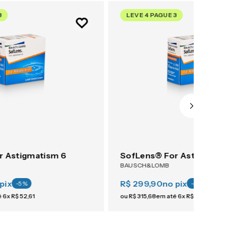
3
LEVE 4 PAGUE 3
r Astigmatism 6
SofLens® For Astigmati
BAUSCH&LOMB
pix
R$ 299,90
no pix
-
5
%
-
5
%
é
6
x
R$
52
,
61
ou
R$
315
,
68
em até
6
x
R$
52
,
61