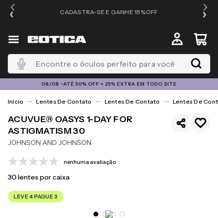
OS
CADASTRA-SE E GANHE 15%OFF
Encontre o óculos perfeito para você
08/08 •ATÉ 50% OFF + 25% EXTRA EM TODO SITE
Lentes De Contato
Lentes De Contato
Lentes De Cont
ACUVUE® OASYS 1-DAY FOR
ASTIGMATISM 30
JOHNSON AND JOHNSON
nenhuma avaliação
30
lentes por caixa
LEVE 4 PAGUE 3