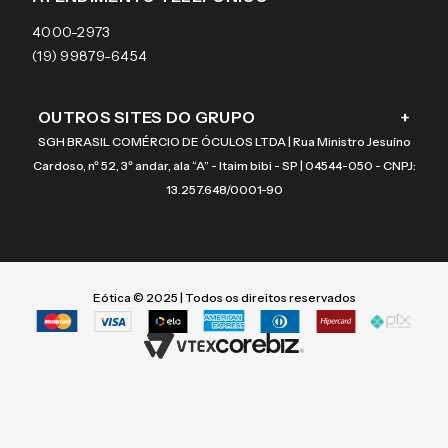
Coach
4000-2973
(19) 99879-6454
OUTROS SITES DO GRUPO
+
SGH BRASIL COMÉRCIO DE ÓCULOS LTDA | Rua Ministro Jesuíno
Cardoso, nº 52, 3º andar, ala “A” - Itaim bibi - SP | 04544-050 - CNPJ:
13.257.648/0001-90
Eótica © 2025 | Todos os direitos reservados
Termos mais buscados
Termos mais buscados