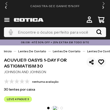
OS
CADASTRA-SE E GANHE 15%OFF
Encontre o óculos perfeito para você
08/08 •ATÉ 50% OFF + 25% EXTRA EM TODO SITE
Lentes De Contato
Lentes De Contato
Lentes De Cont
ACUVUE® OASYS 1-DAY FOR
ASTIGMATISM 30
JOHNSON AND JOHNSON
nenhuma avaliação
30
lentes por caixa
LEVE 4 PAGUE 3