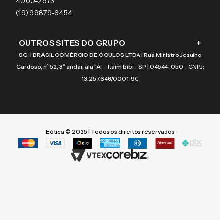
Coach
4000-2973
(19) 99879-6454
OUTROS SITES DO GRUPO
+
SGH BRASIL COMÉRCIO DE ÓCULOS LTDA | Rua Ministro Jesuíno
Cardoso, nº 52, 3º andar, ala “A” - Itaim bibi - SP | 04544-050 - CNPJ:
13.257.648/0001-90
Eótica © 2025 | Todos os direitos reservados
Termos mais buscados
Termos mais buscados