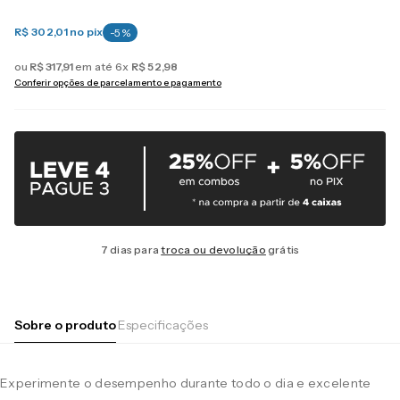
R$ 302,01
no pix
-
5
%
ou
R$
317
,
91
em até
6
x
R$
52
,
98
Conferir opções de parcelamento e pagamento
7 dias para
troca ou devolução
grátis
Sobre o produto
Especificações
Experimente o desempenho durante todo o dia e excelente