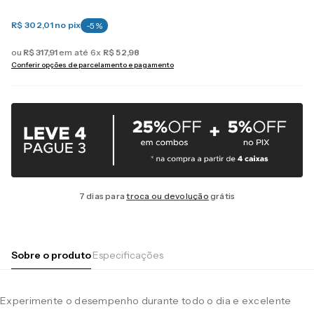
R$ 302,01
no pix
-
5
%
ou
R$
317
,
91
em até
6
x
R$
52
,
98
Conferir opções de parcelamento e pagamento
7 dias para
troca ou devolução
grátis
Sobre o produto
Especificações
Experimente o desempenho durante todo o dia e excelente