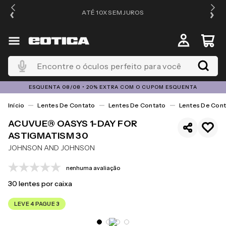
ATÉ 10X SEM JUROS
4
Encontre o óculos perfeito para você
ESQUENTA 08/08 • 20% EXTRA COM O CUPOM ESQUENTA
Lentes De Contato
Lentes De Contato
Lentes De Cont
ACUVUE® OASYS 1-DAY FOR
ASTIGMATISM 30
JOHNSON AND JOHNSON
nenhuma avaliação
30
lentes por caixa
LEVE 4 PAGUE 3