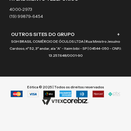
Coach
4000-2973
(19) 99879-6454
OUTROS SITES DO GRUPO
+
SGH BRASIL COMÉRCIO DE ÓCULOS LTDA | Rua Ministro Jesuíno
Cardoso, nº 52, 3º andar, ala “A” - Itaim bibi - SP | 04544-050 - CNPJ:
13.257.648/0001-90
Eótica © 2025 | Todos os direitos reservados
Termos mais buscados
Termos mais buscados