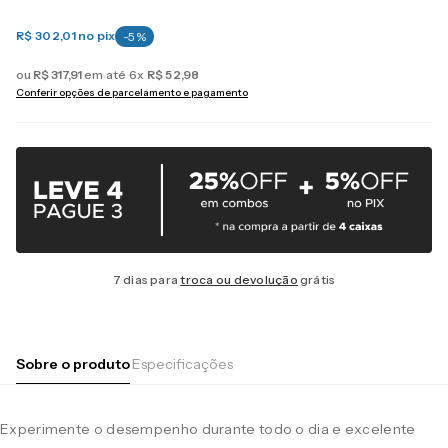
R$ 302,01
no pix
-
5
%
ou
R$
317
,
91
em até
6
x
R$
52
,
98
Conferir opções de parcelamento e pagamento
7 dias para
troca ou devolução
grátis
Sobre o produto
Especificações
Experimente o desempenho durante todo o dia e excelente