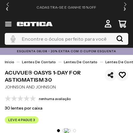
OS
CADASTRA-SE E GANHE 15%OFF
Encontre o óculos perfeito para você
ESQUENTA 08/08 • 20% EXTRA COM O CUPOM ESQUENTA
Lentes De Contato
Lentes De Contato
Lentes De Cont
ACUVUE® OASYS 1-DAY FOR
ASTIGMATISM 30
JOHNSON AND JOHNSON
nenhuma avaliação
30
lentes por caixa
LEVE 4 PAGUE 3