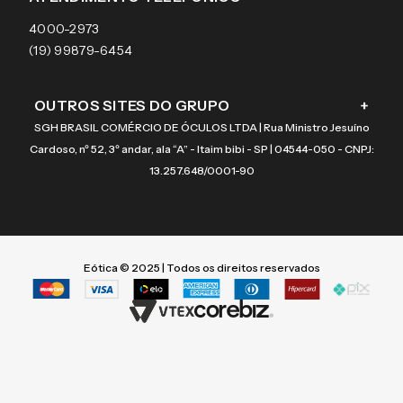
Coach
4000-2973
(19) 99879-6454
OUTROS SITES DO GRUPO
+
SGH BRASIL COMÉRCIO DE ÓCULOS LTDA | Rua Ministro Jesuíno
Cardoso, nº 52, 3º andar, ala “A” - Itaim bibi - SP | 04544-050 - CNPJ:
13.257.648/0001-90
Eótica © 2025 | Todos os direitos reservados
Termos mais buscados
Termos mais buscados