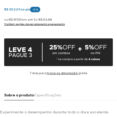
R$ 302,01
no pix
-
5
%
ou
R$
317
,
91
em até
6
x
R$
52
,
98
Conferir opções de parcelamento e pagamento
7 dias para
troca ou devolução
grátis
Sobre o produto
Especificações
Experimente o desempenho durante todo o dia e excelente