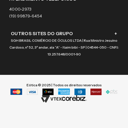
Coach
4000-2973
(19) 99879-6454
OUTROS SITES DO GRUPO
+
SGH BRASIL COMÉRCIO DE ÓCULOS LTDA | Rua Ministro Jesuíno
Cardoso, nº 52, 3º andar, ala “A” - Itaim bibi - SP | 04544-050 - CNPJ:
13.257.648/0001-90
Eótica © 2025 | Todos os direitos reservados
Termos mais buscados
Termos mais buscados