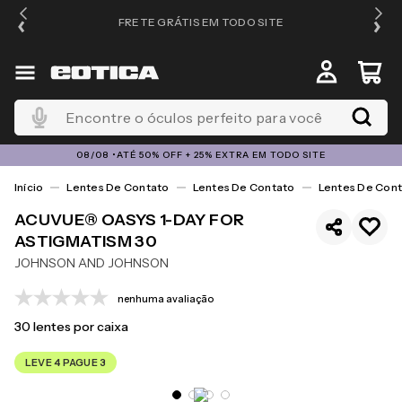
FRETE GRÁTIS EM TODO SITE
Encontre o óculos perfeito para você
08/08 •ATÉ 50% OFF + 25% EXTRA EM TODO SITE
Lentes De Contato
Lentes De Contato
Lentes De Cont
ACUVUE® OASYS 1-DAY FOR
ASTIGMATISM 30
JOHNSON AND JOHNSON
nenhuma avaliação
30
lentes por caixa
LEVE 4 PAGUE 3