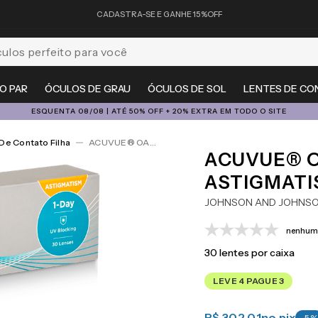
CADASTRA-SE E GANHE 15%OFF
feito para você
O PAR
ÓCULOS DE GRAU
ÓCULOS DE SOL
LENTES DE CO
ESQUENTA 08/08 | ATÉ 50% OFF + 20% EXTRA EM TODO O SITE
De Contato Filha
ACUVUE® OASYS 1-Day For Astigmatism 30
ACUVUE® O
ASTIGMATI
JOHNSON AND JOHNS
nenhuma
30
lentes por caixa
LEVE 4 PAGUE 3
R$ 302,01
no pix
-
5
%