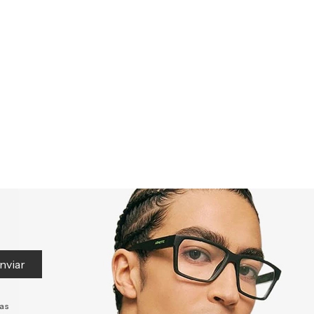
nviar
tas