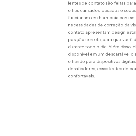
lentes de contato são feitas pa
olhos cansados, pesados e seco
funcionam em harmonia com seus o
necessidades de correção da visã
contato apresentam design estab
posição correta, para que você d
durante todo o dia. Além disso, 
disponível em um descartável diá
olhando para dispositivos digit
desafiadores, essas lentes de co
confortáveis.