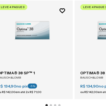
LEVE 4 PAGUE 3
LEVE 4 PAGUE 
OPTIMA® 38 SP™ 1
OPTIMA® 38 
BAUSCH&LOMB
BAUSCH&LOMB
R$ 134,90
no pix
R$ 134,90
no 
-
5
%
u
R$
142
,
00
em até
2
x
R$
71
,
00
ou
R$
142
,
00
em a