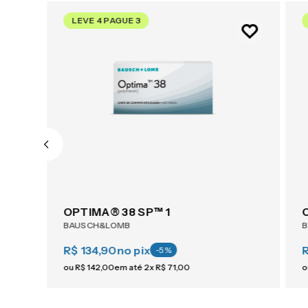
LEVE 4 PAGUE 3
OPTIMA® 38 SP™ 1
BAUSCH&LOMB
R$ 134,90
no pix
-
5
%
ou
R$
142
,
00
em até
2
x
R$
71
,
00
o