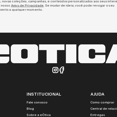
s, novas coleções, campanhas, e conteúdos personalizados aos seus inter
 nosso
Aviso de Privacidade
. Se mudar de ideia, você pode revogar o seu
mento a qualquer momento.
INSTITUCIONAL
AJUDA
Fale conosco
Como comprar
Blog
Central de rela
Sobre a eÓtica
Entregas