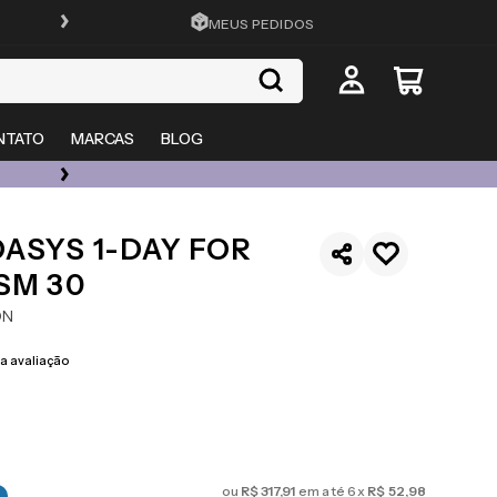
FRETE GRÁTIS EM TODO O SITE
MEUS PEDIDOS
NTATO
MARCAS
BLOG
ÓCULOS DE GRAU, SOL E LENTES COM ATÉ 50% OFF + 20% EXTRA
ASYS 1-DAY FOR
SM 30
ON
 avaliação
ou
R$
317
,
91
em até
6
x
R$
52
,
98