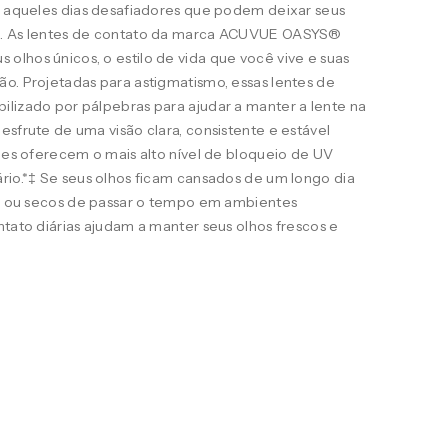
ra aqueles dias desafiadores que podem deixar seus
s. As lentes de contato da marca ACUVUE OASYS®
lhos únicos, o estilo de vida que você vive e suas
o. Projetadas para astigmatismo, essas lentes de
ilizado por pálpebras para ajudar a manter a lente na
esfrute de uma visão clara, consistente e estável
eles oferecem o mais alto nível de bloqueio de UV
rio.*‡ Se seus olhos ficam cansados de um longo dia
ais ou secos de passar o tempo em ambientes
ntato diárias ajudam a manter seus olhos frescos e