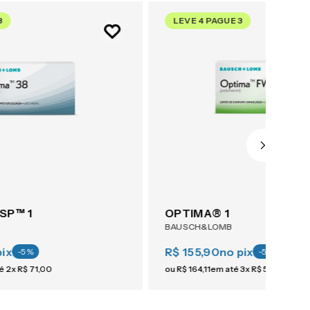
3
LEVE 4 PAGUE 3
SP™ 1
OPTIMA® 1
BAUSCH&LOMB
pix
R$ 155,90
no pix
-
5
%
-
5
%
té
2
x
R$
71
,
00
ou
R$
164
,
11
em até
3
x
R$
54
,
70