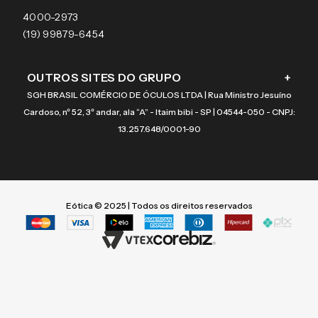
Coach
4000-2973
(19) 99879-6454
OUTROS SITES DO GRUPO
+
SGH BRASIL COMÉRCIO DE ÓCULOS LTDA | Rua Ministro Jesuíno
Cardoso, nº 52, 3º andar, ala “A” - Itaim bibi - SP | 04544-050 - CNPJ:
13.257.648/0001-90
Eótica © 2025 | Todos os direitos reservados
Termos mais buscados
Termos mais buscados