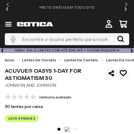
FRETE GRÁTIS EM TODO SITE
Encontre o óculos perfeito para você
GRAU, SOL E LENTES COM ATÉ 50% OFF + CUPOM ESQUENTA
Lentes De Contato
Lentes De Contato
Lentes De Cont
ACUVUE® OASYS 1-DAY FOR
ASTIGMATISM 30
JOHNSON AND JOHNSON
nenhuma avaliação
30
lentes por caixa
LEVE 4 PAGUE 3