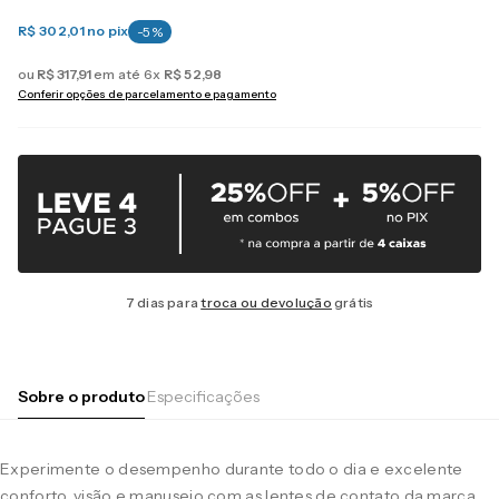
R$ 302,01
no pix
-
5
%
ou
R$
317
,
91
em até
6
x
R$
52
,
98
Conferir opções de parcelamento e pagamento
7 dias para
troca ou devolução
grátis
Sobre o produto
Especificações
Experimente o desempenho durante todo o dia e excelente
conforto, visão e manuseio com as lentes de contato da marca