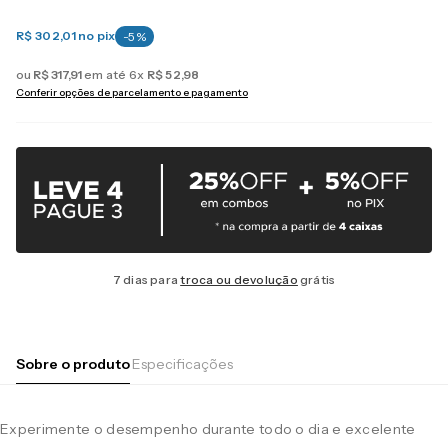
R$ 302,01
no pix
-
5
%
ou
R$
317
,
91
em até
6
x
R$
52
,
98
Conferir opções de parcelamento e pagamento
7 dias para
troca ou devolução
grátis
Sobre o produto
Especificações
Experimente o desempenho durante todo o dia e excelente