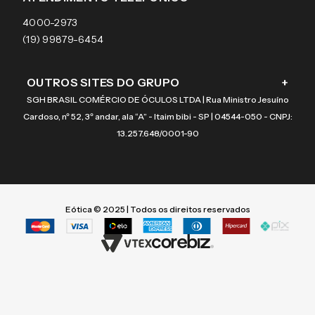
Coach
4000-2973
(19) 99879-6454
OUTROS SITES DO GRUPO
+
SGH BRASIL COMÉRCIO DE ÓCULOS LTDA | Rua Ministro Jesuíno
Cardoso, nº 52, 3º andar, ala “A” - Itaim bibi - SP | 04544-050 - CNPJ:
13.257.648/0001-90
Eótica © 2025 | Todos os direitos reservados
Termos mais buscados
Termos mais buscados