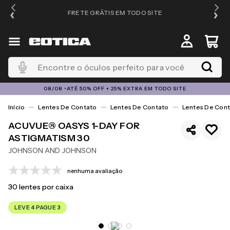
FRETE GRÁTIS EM TODO SITE
Encontre o óculos perfeito para você
08/08 •ATÉ 50% OFF + 25% EXTRA EM TODO SITE
Lentes De Contato
Lentes De Contato
Lentes De Cont
ACUVUE® OASYS 1-DAY FOR
ASTIGMATISM 30
JOHNSON AND JOHNSON
nenhuma avaliação
30
lentes por caixa
LEVE 4 PAGUE 3