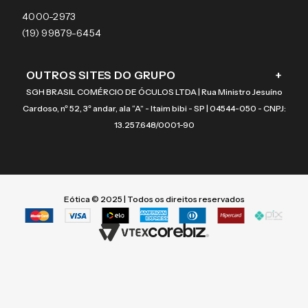
Coach
4000-2973
(19) 99879-6454
OUTROS SITES DO GRUPO
+
SGH BRASIL COMÉRCIO DE ÓCULOS LTDA | Rua Ministro Jesuíno
Cardoso, nº 52, 3º andar, ala “A” - Itaim bibi - SP | 04544-050 - CNPJ:
13.257.648/0001-90
Eótica © 2025 | Todos os direitos reservados
Termos mais buscados
Termos mais buscados