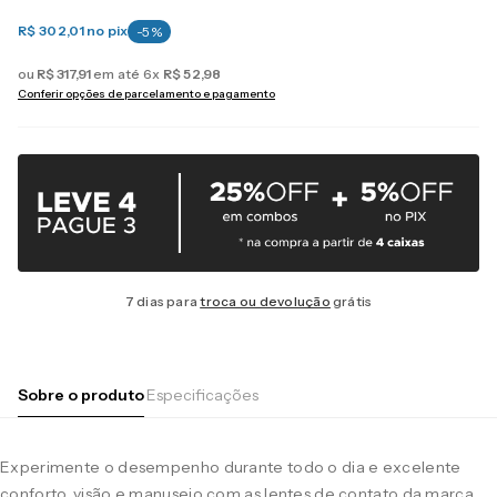
R$ 302,01
no pix
-
5
%
ou
R$
317
,
91
em até
6
x
R$
52
,
98
Conferir opções de parcelamento e pagamento
7 dias para
troca ou devolução
grátis
Sobre o produto
Especificações
Experimente o desempenho durante todo o dia e excelente
conforto, visão e manuseio com as lentes de contato da marca