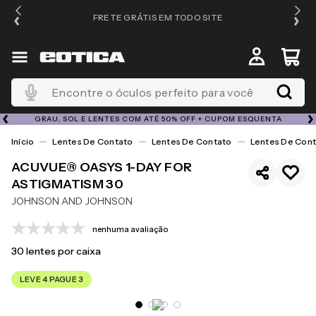
FRETE GRÁTIS EM TODO SITE
Encontre o óculos perfeito para você
GRAU, SOL E LENTES COM ATÉ 50% OFF + CUPOM ESQUENTA
Lentes De Contato
Lentes De Contato
Lentes De Cont
ACUVUE® OASYS 1-DAY FOR
ASTIGMATISM 30
JOHNSON AND JOHNSON
nenhuma avaliação
30
lentes por caixa
LEVE 4 PAGUE 3