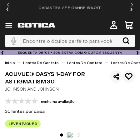
OS
CADASTRA-SE E GANHE 15%OFF
Encontre o óculos perfeito para você
ESQUENTA 08/08 • 20% EXTRA COM O CUPOM ESQUENTA
Lentes De Contato
Lentes De Contato
Lentes De Cont
ACUVUE® OASYS 1-DAY FOR
ASTIGMATISM 30
JOHNSON AND JOHNSON
nenhuma avaliação
30
lentes por caixa
LEVE 4 PAGUE 3