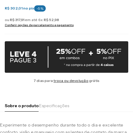
R$ 302,01
no pix
-
5
%
ou
R$
317
,
91
em até
6
x
R$
52
,
98
Conferir opções de parcelamento e pagamento
7 dias para
troca ou devolução
grátis
Sobre o produto
Especificações
Experimente o desempenho durante todo o dia e excelente
conforto, visão e manuseio com as lentes de contato da marca