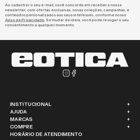
Este produto ainda não tem avaliações
CADASTRE-SE E RECEBA NOVIDADES E
PROMOÇÕES EM PRIMEIRA MÃO
Enviar
Masculino
Feminino
Prefiro não responder
Ao cadastrar o seu e-mail, você concorda em receber a nossa
newsletter, com ofertas exclusivas, novas coleções, campanhas, e
conteúdos personalizados aos seus interesses, conforme nosso
Aviso de Privacidade
. Se mudar de ideia, você pode revogar o seu
consentimento a qualquer momento.