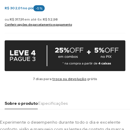
R$ 302,01
no pix
-
5
%
ou
R$
317
,
91
em até
6
x
R$
52
,
98
Conferir opções de parcelamento e pagamento
7 dias para
troca ou devolução
grátis
Sobre o produto
Especificações
Experimente o desempenho durante todo o dia e excelente
conforto, visão e manuseio com as lentes de contato da marca