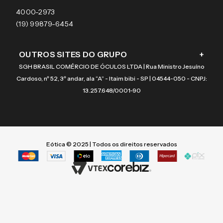
Coach
4000-2973
(19) 99879-6454
OUTROS SITES DO GRUPO
+
SGH BRASIL COMÉRCIO DE ÓCULOS LTDA | Rua Ministro Jesuíno
Cardoso, nº 52, 3º andar, ala “A” - Itaim bibi - SP | 04544-050 - CNPJ:
13.257.648/0001-90
Eótica © 2025 | Todos os direitos reservados
Termos mais buscados
Termos mais buscados