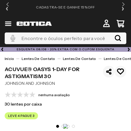
OS
CADASTRA-SE E GANHE 15%OFF
Encontre o óculos perfeito para você
ESQUENTA 08/08 • 20% EXTRA COM O CUPOM ESQUENTA
Lentes De Contato
Lentes De Contato
Lentes De Cont
ACUVUE® OASYS 1-DAY FOR
ASTIGMATISM 30
JOHNSON AND JOHNSON
nenhuma avaliação
30
lentes por caixa
LEVE 4 PAGUE 3