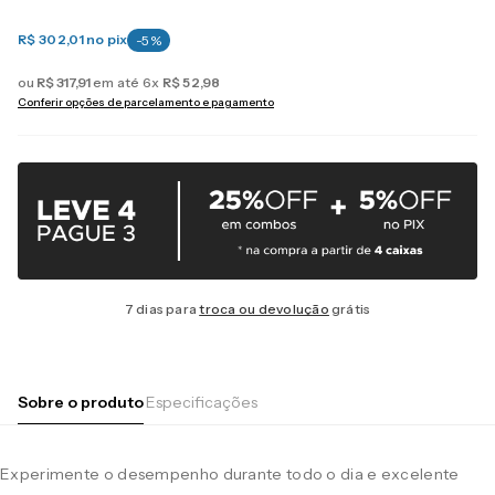
R$ 302,01
no pix
-
5
%
ou
R$
317
,
91
em até
6
x
R$
52
,
98
Conferir opções de parcelamento e pagamento
7 dias para
troca ou devolução
grátis
Sobre o produto
Especificações
Experimente o desempenho durante todo o dia e excelente