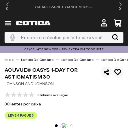
OS
CADASTRA-SE E GANHE 15%OFF
Encontre o óculos perfeito para você
08/08 •ATÉ 50% OFF + 25% EXTRA EM TODO SITE
Lentes De Contato
Lentes De Contato
Lentes De Cont
ACUVUE® OASYS 1-DAY FOR
ASTIGMATISM 30
JOHNSON AND JOHNSON
nenhuma avaliação
30
lentes por caixa
LEVE 4 PAGUE 3