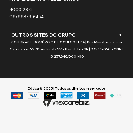
Coach
4000-2973
(19) 99879-6454
OUTROS SITES DO GRUPO
+
SGH BRASIL COMÉRCIO DE ÓCULOS LTDA | Rua Ministro Jesuíno
Cardoso, nº 52, 3º andar, ala “A” - Itaim bibi - SP | 04544-050 - CNPJ:
13.257.648/0001-90
Eótica © 2025 | Todos os direitos reservados
Termos mais buscados
Termos mais buscados