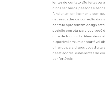
lentes de contato são feitas pa
olhos cansados, pesados e seco
funcionam em harmonia com seus o
necessidades de correção da visã
contato apresentam design estab
posição correta, para que você d
durante todo o dia. Além disso, 
disponível em um descartável diá
olhando para dispositivos digit
desafiadores, essas lentes de co
confortáveis.