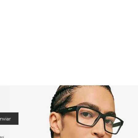
nviar
tas