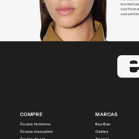
exclusiva
conforme
consenti
COMPRE
MARCAS
Óculos feminino
Ray-Ban
Óculos masculino
Oakley
Óculos de sol
Tecnol