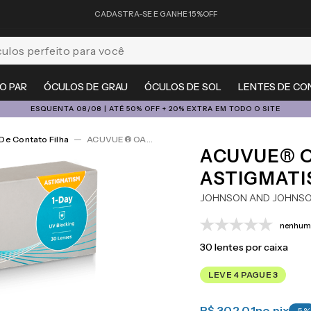
CADASTRA-SE E GANHE 15%OFF
feito para você
O PAR
ÓCULOS DE GRAU
ÓCULOS DE SOL
LENTES DE CO
ESQUENTA 08/08 | ATÉ 50% OFF + 20% EXTRA EM TODO O SITE
De Contato Filha
ACUVUE® OASYS 1-Day For Astigmatism 30
ACUVUE® O
ASTIGMATI
JOHNSON AND JOHNS
nenhuma
30
lentes por caixa
LEVE 4 PAGUE 3
R$ 302,01
no pix
-
5
%