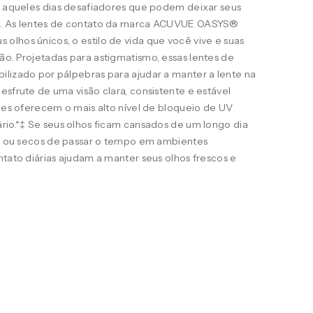
ra aqueles dias desafiadores que podem deixar seus
s. As lentes de contato da marca ACUVUE OASYS®
lhos únicos, o estilo de vida que você vive e suas
o. Projetadas para astigmatismo, essas lentes de
ilizado por pálpebras para ajudar a manter a lente na
esfrute de uma visão clara, consistente e estável
eles oferecem o mais alto nível de bloqueio de UV
rio.*‡ Se seus olhos ficam cansados de um longo dia
ais ou secos de passar o tempo em ambientes
ntato diárias ajudam a manter seus olhos frescos e