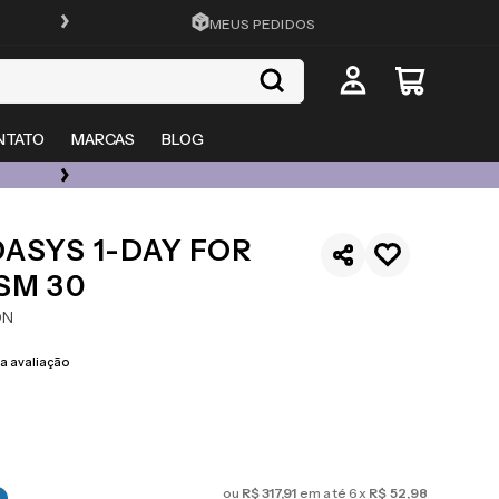
FRETE GRÁTIS EM TODO O SITE
MEUS PEDIDOS
NTATO
MARCAS
BLOG
ÓCULOS DE GRAU, SOL E LENTES COM ATÉ 50% OFF + 20% EXTRA
ASYS 1-DAY FOR
SM 30
ON
 avaliação
ou
R$
317
,
91
em até
6
x
R$
52
,
98