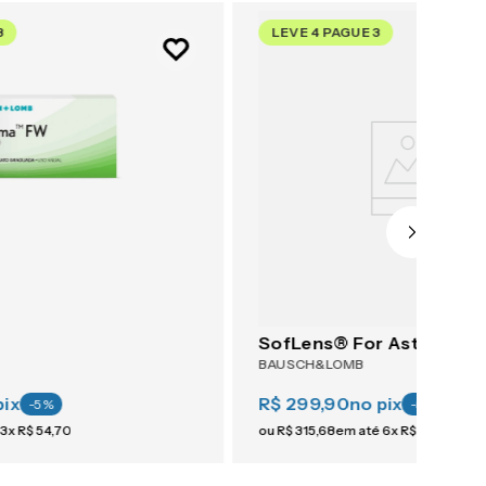
3
LEVE 4 PAGUE 3
SofLens® For Astigmati
BAUSCH&LOMB
pix
R$ 299,90
no pix
-
5
%
-
5
%
3
x
R$
54
,
70
ou
R$
315
,
68
em até
6
x
R$
52
,
61