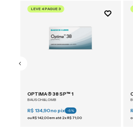
LEVE 4 PAGUE 3
OPTIMA® 38 SP™ 1
BAUSCH&LOMB
R$ 134,90
no pix
-
5
%
ou
R$
142
,
00
em até
2
x
R$
71
,
00
o