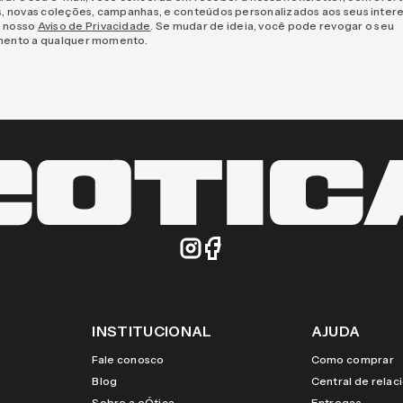
s, novas coleções, campanhas, e conteúdos personalizados aos seus inter
 nosso
Aviso de Privacidade
. Se mudar de ideia, você pode revogar o seu
mento a qualquer momento.
INSTITUCIONAL
AJUDA
Fale conosco
Como comprar
Blog
Central de rela
Sobre a eÓtica
Entregas