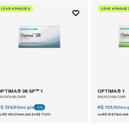
LEVE 4 PAGUE 3
LEVE 4 PAGUE 
OPTIMA® 38 SP™ 1
OPTIMA® 1
BAUSCH&LOMB
BAUSCH&LOMB
R$ 134,90
no pix
R$ 155,90
no 
-
5
%
u
R$
142
,
00
em até
2
x
R$
71
,
00
ou
R$
164
,
11
em até