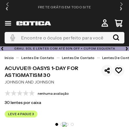
FRETE GRÁTIS EM TODO SITE
Encontre o óculos perfeito para você
GRAU, SOL E LENTES COM ATÉ 50% OFF + CUPOM ESQUENTA
Lentes De Contato
Lentes De Contato
Lentes De Cont
ACUVUE® OASYS 1-DAY FOR
ASTIGMATISM 30
JOHNSON AND JOHNSON
nenhuma avaliação
30
lentes por caixa
LEVE 4 PAGUE 3