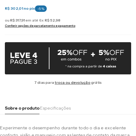
R$ 302,01
no pix
-
5
%
ou
R$
317
,
91
em até
6
x
R$
52
,
98
Conferir opções de parcelamento e pagamento
7 dias para
troca ou devolução
grátis
Sobre o produto
Especificações
Experimente o desempenho durante todo o dia e excelente
conforto, visão e manuseio com as lentes de contato da marca