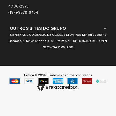
Coach
4000-2973
(19) 99879-6454
OUTROS SITES DO GRUPO
+
SGH BRASIL COMÉRCIO DE ÓCULOS LTDA | Rua Ministro Jesuíno
Cardoso, nº 52, 3º andar, ala “A” - Itaim bibi - SP | 04544-050 - CNPJ:
13.257.648/0001-90
Eótica © 2025 | Todos os direitos reservados
Termos mais buscados
Termos mais buscados