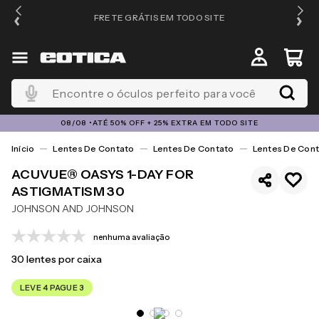
FRETE GRÁTIS EM TODO SITE
Encontre o óculos perfeito para você
08/08 •ATÉ 50% OFF + 25% EXTRA EM TODO SITE
Lentes De Contato
Lentes De Contato
Lentes De Cont
ACUVUE® OASYS 1-DAY FOR
ASTIGMATISM 30
JOHNSON AND JOHNSON
nenhuma avaliação
30
lentes por caixa
LEVE 4 PAGUE 3