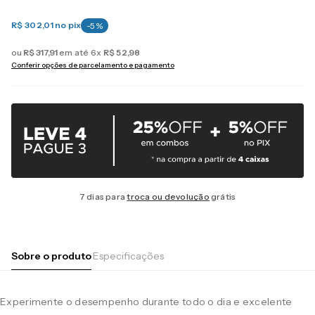
R$ 302,01
no pix
-
5
%
ou
R$
317
,
91
em até
6
x
R$
52
,
98
Conferir opções de parcelamento e pagamento
7 dias para
troca ou devolução
grátis
Sobre o produto
Especificações
Experimente o desempenho durante todo o dia e excelente