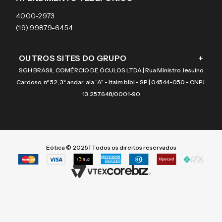
Coach
4000-2973
(19) 99879-6454
OUTROS SITES DO GRUPO
+
SGH BRASIL COMÉRCIO DE ÓCULOS LTDA | Rua Ministro Jesuíno
Cardoso, nº 52, 3º andar, ala “A” - Itaim bibi - SP | 04544-050 - CNPJ:
13.257.648/0001-90
Eótica © 2025 | Todos os direitos reservados
Termos mais buscados
Termos mais buscados