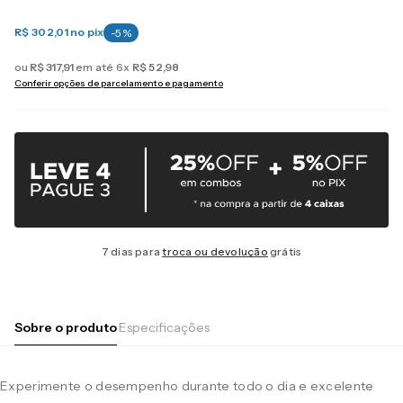
R$ 302,01
no pix
-
5
%
ou
R$
317
,
91
em até
6
x
R$
52
,
98
Conferir opções de parcelamento e pagamento
7 dias para
troca ou devolução
grátis
Sobre o produto
Especificações
Experimente o desempenho durante todo o dia e excelente