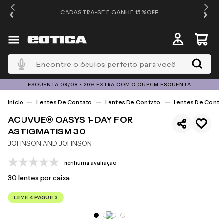
OS
CADASTRA-SE E GANHE 15%OFF
Encontre o óculos perfeito para você
ESQUENTA 08/08 • 20% EXTRA COM O CUPOM ESQUENTA
Lentes De Contato
Lentes De Contato
Lentes De Cont
ACUVUE® OASYS 1-DAY FOR
ASTIGMATISM 30
JOHNSON AND JOHNSON
nenhuma avaliação
30
lentes por caixa
LEVE 4 PAGUE 3