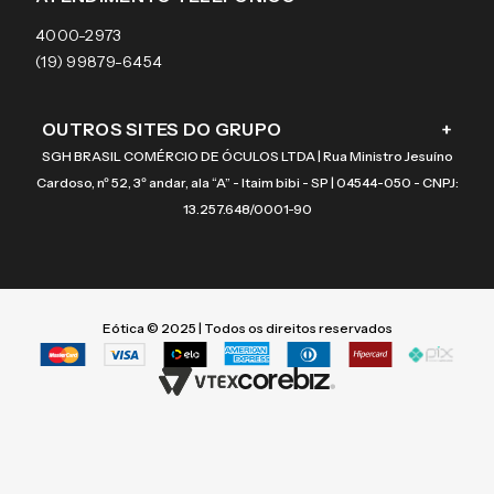
Coach
4000-2973
(19) 99879-6454
OUTROS SITES DO GRUPO
+
SGH BRASIL COMÉRCIO DE ÓCULOS LTDA | Rua Ministro Jesuíno
Cardoso, nº 52, 3º andar, ala “A” - Itaim bibi - SP | 04544-050 - CNPJ:
13.257.648/0001-90
Eótica © 2025 | Todos os direitos reservados
Termos mais buscados
Termos mais buscados