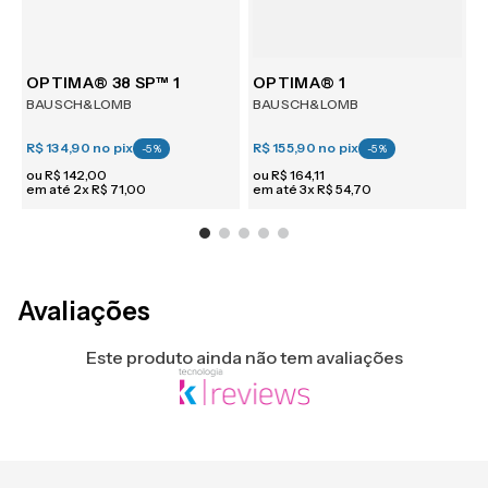
m 6
OPTIMA® 38 SP™ 1
OPTIMA® 1
BAUSCH&LOMB
BAUSCH&LOMB
R$ 134,90
no pix
R$ 155,90
no pix
R
-
5
%
-
5
%
ou
R$
142
,
00
ou
R$
164
,
11
em até
2
x
R$
71
,
00
em até
3
x
R$
54
,
70
e
Avaliações
Este produto ainda não tem avaliações