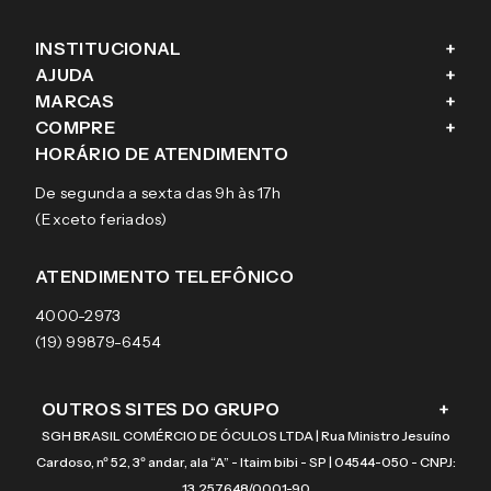
INSTITUCIONAL
+
AJUDA
+
Fale conosco
MARCAS
+
Blog
Como comprar
COMPRE
+
Sobre a eÓtica
Trocas e Devoluções
Ray-Ban
HORÁRIO DE ATENDIMENTO
Segurança
Entregas
Oakley
Óculos de grau
De segunda a sexta das 9h às 17h
Aviso de privacidade
Pagamentos
Tecnol
Óculos de sol
(Exceto feriados)
Termos e condições de uso
Garantias
Arnette
Lentes de contato
Meus pedidos
Vogue
Promoção
ATENDIMENTO TELEFÔNICO
Burberry
Coach
4000-2973
(19) 99879-6454
OUTROS SITES DO GRUPO
+
SGH BRASIL COMÉRCIO DE ÓCULOS LTDA | Rua Ministro Jesuíno
Cardoso, nº 52, 3º andar, ala “A” - Itaim bibi - SP | 04544-050 - CNPJ:
13.257.648/0001-90