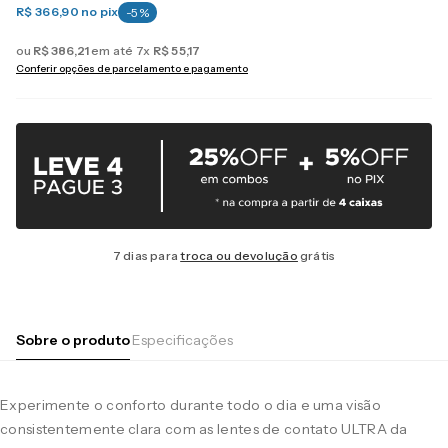
R$ 366,90
no pix
-
5
%
ou
R$
386
,
21
em até
7
x
R$
55
,
17
Conferir opções de parcelamento e pagamento
7 dias para
troca ou devolução
grátis
Sobre o produto
Especificações
Experimente o conforto durante todo o dia e uma visão
consistentemente clara com as lentes de contato ULTRA da