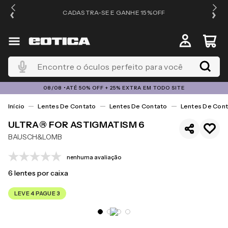
OS
CADASTRA-SE E GANHE 15%OFF
Encontre o óculos perfeito para você
08/08 •ATÉ 50% OFF + 25% EXTRA EM TODO SITE
Lentes De Contato
Lentes De Contato
Lentes De Cont
ULTRA® FOR ASTIGMATISM 6
BAUSCH&LOMB
nenhuma avaliação
6
lentes por caixa
LEVE 4 PAGUE 3