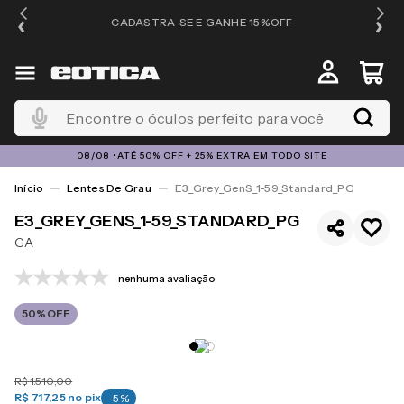
OS
CADASTRA-SE E GANHE 15%OFF
Encontre o óculos perfeito para você
08/08 •ATÉ 50% OFF + 25% EXTRA EM TODO SITE
Lentes De Grau
E3_Grey_GenS_1-59_Standard_PG
E3_GREY_GENS_1-59_STANDARD_PG
GA
nenhuma avaliação
50%
OFF
R$
1
.
510
,
00
R$ 717,25
no pix
-
5
%