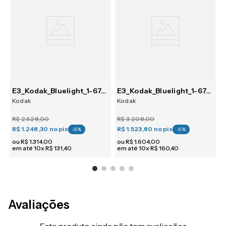
E3_Kodak_Bluelight_1-67_Premium_SV
E3_Kodak_Bluelight_1-67_Premium_PG
Kodak
Kodak
R$
2
.
628
,
00
R$
3
.
208
,
00
R
R$ 1.248,30
no pix
R$ 1.523,80
no pix
R
-
5
%
-
5
%
ou
R$
1
.
314
,
00
ou
R$
1
.
604
,
00
em até
10
x
R$
131
,
40
em até
10
x
R$
160
,
40
e
Avaliações
Este produto ainda não tem avaliações