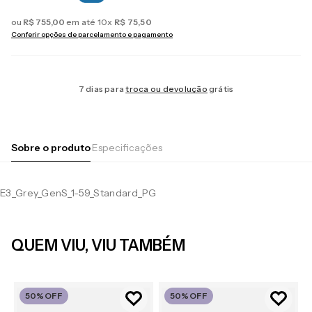
ou
R$
755
,
00
em até
10
x
R$
75
,
50
Conferir opções de parcelamento e pagamento
7 dias para
troca ou devolução
grátis
Sobre o produto
Especificações
E3_Grey_GenS_1-59_Standard_PG
QUEM VIU, VIU TAMBÉM
50%
OFF
50%
OFF