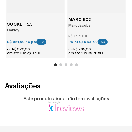
MARC 802
M
SOCKET 5.5
Marc Jacobs
M
Oakley
R$
1
.
570
,
00
R
R$ 921,50
no pix
R$ 745,75
no pix
R
-
5
%
-
5
%
ou
R$
970
,
00
ou
R$
785
,
00
em até
10
x
R$
97
,
00
em até
10
x
R$
78
,
50
e
Avaliações
Este produto ainda não tem avaliações