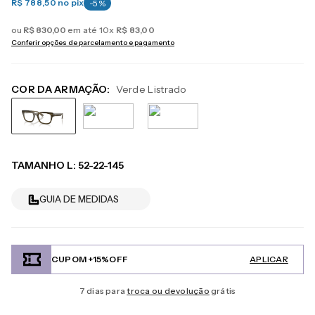
R$ 788,50
no pix
-
5
%
ou
R$
830
,
00
em até
10
x
R$
83
,
00
Conferir opções de parcelamento e pagamento
COR DA ARMAÇÃO:
Verde Listrado
TAMANHO
L
:
52-22-145
GUIA DE MEDIDAS
CUPOM +15%OFF
APLICAR
7 dias para
troca ou devolução
grátis