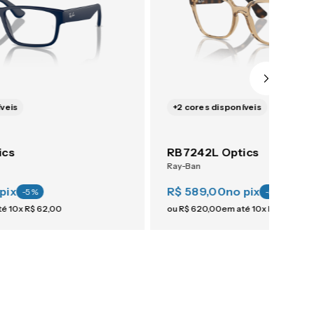
veis
+
2
cores disponíveis
ics
RB7242L Optics
Ray-Ban
pix
R$ 589,00
no pix
-
5
%
-
5
%
té
10
x
R$
62
,
00
ou
R$
620
,
00
em até
10
x
R$
62
,
00