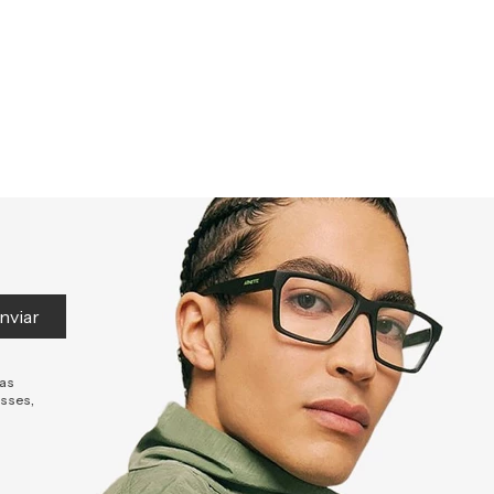
nviar
tas
esses,