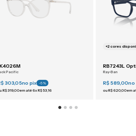
+
2
cores disponí
JK4026M
RB7243L Opt
ack Pacific
Ray-Ban
R$ 303,05
no pix
R$ 589,00
no 
-
5
%
u
R$
319
,
00
em até
6
x
R$
53
,
16
ou
R$
620
,
00
em a