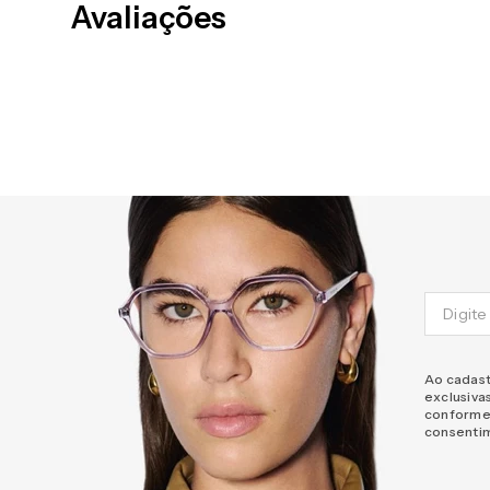
Avaliações
Ao cadast
exclusiva
conforme
consenti