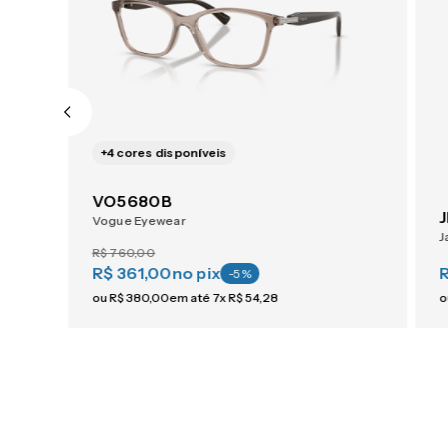
+
4
cores disponíveis
VO5680B
Vogue Eyewear
J
R$
760
,
00
R$ 361,00
no pix
-
5
%
ou
R$
380
,
00
em até
7
x
R$
54
,
28
o