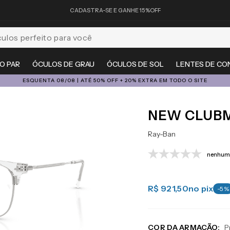
FRETE GRÁTIS EM TODO O SITE
feito para você
O PAR
ÓCULOS DE GRAU
ÓCULOS DE SOL
LENTES DE CO
ÓCULOS DE GRAU, SOL E LENTES COM ATÉ 50% OFF + 20% EXT
NEW CLUB
Ray-Ban
nenhuma
R$ 921,50
no pix
-
5
%
COR DA ARMAÇÃO:
P