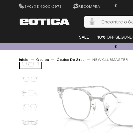
CADASTRA-SE E GANHE 15%OFF
SAC: (11) 4000-2973
RECOMPRA
Encontre o óculos per
SALE
40% OFF SEGUND
ESQUENTA 08/08 | ATÉ 50% OFF + 20% EXTRA EM TODO O SITE
Óculos
Óculos De Grau
NEW CLUBMASTER