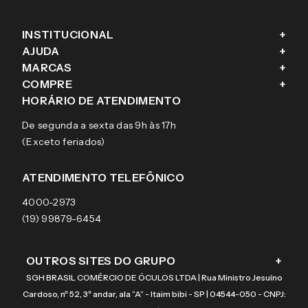
INSTITUCIONAL
+
AJUDA
+
Fale conosco
MARCAS
+
Blog
Como comprar
COMPRE
+
Sobre a eÓtica
Trocas e Devoluções
Ray-Ban
HORÁRIO DE ATENDIMENTO
Segurança
Entregas
Oakley
Óculos de grau
De segunda a sexta das 9h às 17h
Aviso de privacidade
Pagamentos
Tecnol
Óculos de sol
(Exceto feriados)
Termos e condições de uso
Garantias
Arnette
Lentes de contato
Meus pedidos
Vogue
Promoção
ATENDIMENTO TELEFÔNICO
Burberry
Coach
4000-2973
(19) 99879-6454
OUTROS SITES DO GRUPO
+
SGH BRASIL COMÉRCIO DE ÓCULOS LTDA | Rua Ministro Jesuíno
Cardoso, nº 52, 3º andar, ala “A” - Itaim bibi - SP | 04544-050 - CNPJ: