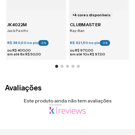
+
4
cores disponíveis
JK4022M
CLUBMASTER
Jack Pacific
Ray-Ban
P
R$ 380,00
no pix
R$ 921,50
no pix
R
-
5
%
-
5
%
ou
R$
400
,
00
ou
R$
970
,
00
em até
8
x
R$
50
,
00
em até
10
x
R$
97
,
00
e
Avaliações
Este produto ainda não tem avaliações