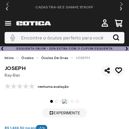
OS
CADASTRA-SE E GANHE 15%OFF
Encontre o óculos perfeito para você
ESQUENTA 08/08 • 20% EXTRA COM O CUPOM ESQUENTA
Óculos
Óculos De Grau
JOSEPH
JOSEPH
Ray-Ban
nenhuma avaliação
EXPERIMENTE
R$ 1.434,50
no pix
-
5
%