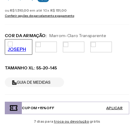
ou
R$
1
.
510
,
00
em até
10
x
R$
151
,
00
Conferir opções de parcelamento e pagamento
COR DA ARMAÇÃO:
Marrom-Claro Transparente
TAMANHO
XL
:
55-20-145
GUIA DE MEDIDAS
CUPOM +15%OFF
APLICAR
7 dias para
troca ou devolução
grátis