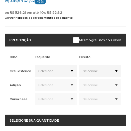
R$ 499,90
no pix
-
5
%
ou
R$
526
,
21
em até
10
x
R$
52
,
62
Conferir opções de parcelamento e pagamento
PRESCRIÇÃO
Mesmo grau nos dois olhos
Olho
Esquerdo
Direito
Grau esférico
Selecione
Selecione
Adição
Selecione
Selecione
Curva base
Selecione
Selecione
SELECIONE SUA QUANTIDADE