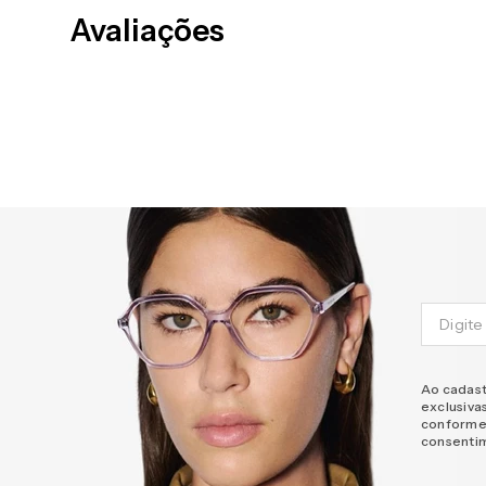
Avaliações
Ao cadast
exclusiva
conforme
consenti