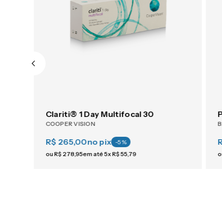
m 6
Clariti® 1 Day Multifocal 30
COOPER VISION
R$ 265,00
no pix
-
5
%
ou
R$
278
,
95
em até
5
x
R$
55
,
79
o