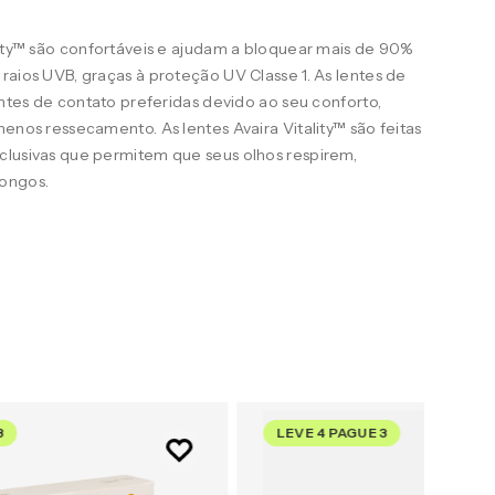
lity™ são confortáveis e ajudam a bloquear mais de 90%
raios UVB, graças à proteção UV Classe 1. As lentes de
entes de contato preferidas devido ao seu conforto,
menos ressecamento. As lentes Avaira Vitality™ são feitas
clusivas que permitem que seus olhos respirem,
longos.
3
LEVE 4 PAGUE 3