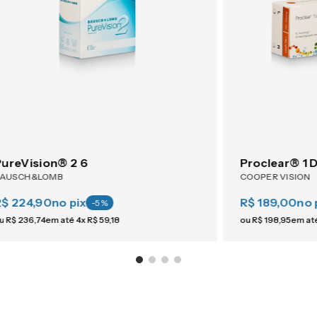
PureVision® 2 6
Proclear® 1 
BAUSCH&LOMB
COOPER VISION
R$ 224,90
no pix
R$ 189,00
no 
-
5
%
u
R$
236
,
74
em até
4
x
R$
59
,
18
ou
R$
198
,
95
em at