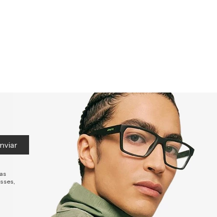
nviar
tas
esses,