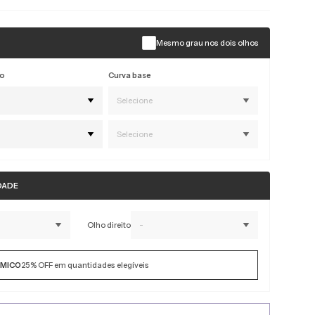
Mesmo grau nos dois olhos
co
Curva base
Selecione
Selecione
DADE
Olho direito
-
MICO
25%
OFF em quantidades elegíveis