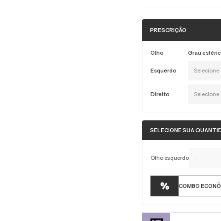
PRESCRIÇÃO
Olho
Grau esféri
Esquerdo
Selecione
Direito
Selecione
SELECIONE SUA QUANTI
Olho esquerdo
-
COMBO ECONÔ