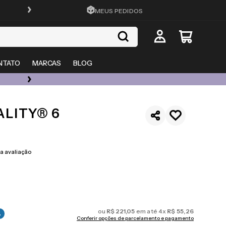
FRETE GRÁTIS EM TODO O SITE
MEUS PEDIDOS
NTATO
MARCAS
BLOG
ÓCULOS DE GRAU, SOL E LENTES COM ATÉ 50% OFF + 20% EXTRA
ALITY® 6
 avaliação
ou
R$
221
,
05
em até
4
x
R$
55
,
26
%
Conferir opções de parcelamento e pagamento