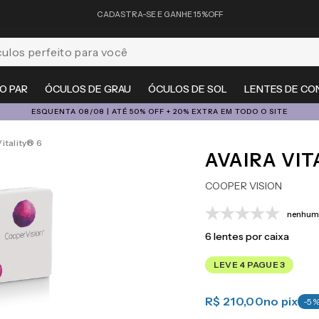
CADASTRA-SE E GANHE 15%OFF
feito para você
O PAR
ÓCULOS DE GRAU
ÓCULOS DE SOL
LENTES DE CO
ESQUENTA 08/08 | ATÉ 50% OFF + 20% EXTRA EM TODO O SITE
Vitality® 6
AVAIRA VIT
COOPER VISION
nenhuma
6
lentes por caixa
LEVE 4 PAGUE 3
R$ 210,00
no pix
-
5