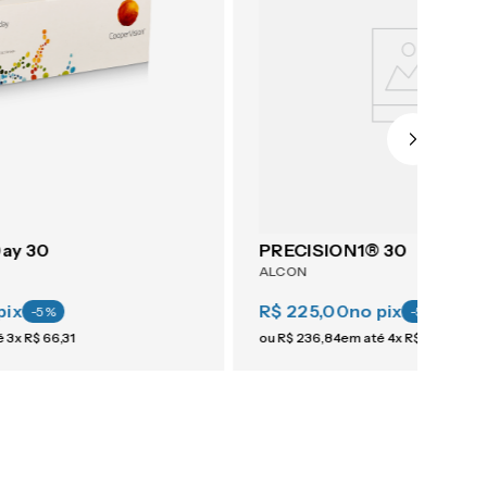
Day 30
PRECISION1® 30
ALCON
pix
R$ 225,00
no pix
-
5
%
-
5
%
é
3
x
R$
66
,
31
ou
R$
236
,
84
em até
4
x
R$
59
,
21