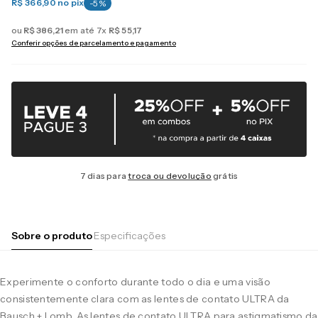
R$ 366,90
no pix
-
5
%
ou
R$
386
,
21
em até
7
x
R$
55
,
17
Conferir opções de parcelamento e pagamento
7 dias para
troca ou devolução
grátis
Sobre o produto
Especificações
Experimente o conforto durante todo o dia e uma visão
consistentemente clara com as lentes de contato ULTRA da
Bausch + Lomb. As lentes de contato ULTRA para astigmatismo da