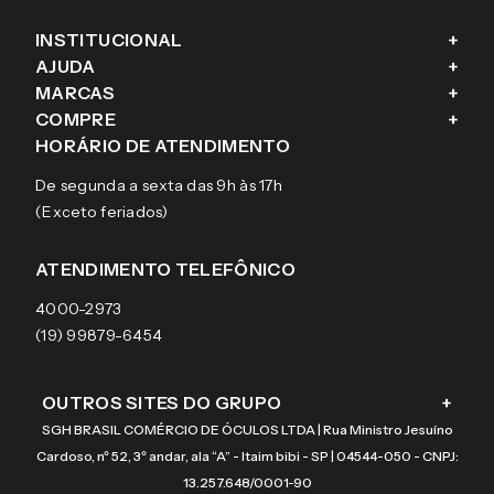
INSTITUCIONAL
+
AJUDA
+
Fale conosco
MARCAS
+
Blog
Como comprar
COMPRE
+
Sobre a eÓtica
Trocas e Devoluções
Ray-Ban
HORÁRIO DE ATENDIMENTO
Segurança
Entregas
Oakley
Óculos de grau
De segunda a sexta das 9h às 17h
Aviso de privacidade
Pagamentos
Tecnol
Óculos de sol
(Exceto feriados)
Termos e condições de uso
Garantias
Arnette
Lentes de contato
Meus pedidos
Vogue
Promoção
ATENDIMENTO TELEFÔNICO
Burberry
Coach
4000-2973
(19) 99879-6454
OUTROS SITES DO GRUPO
+
SGH BRASIL COMÉRCIO DE ÓCULOS LTDA | Rua Ministro Jesuíno
Cardoso, nº 52, 3º andar, ala “A” - Itaim bibi - SP | 04544-050 - CNPJ:
13.257.648/0001-90