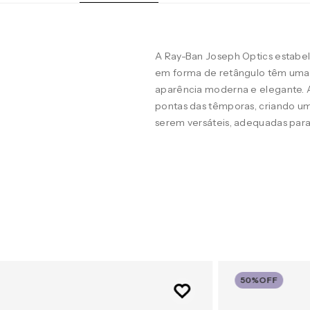
A Ray-Ban Joseph Optics estabe
em forma de retângulo têm uma 
aparência moderna e elegante. 
pontas das têmporas, criando um
serem versáteis, adequadas para
50%
OFF