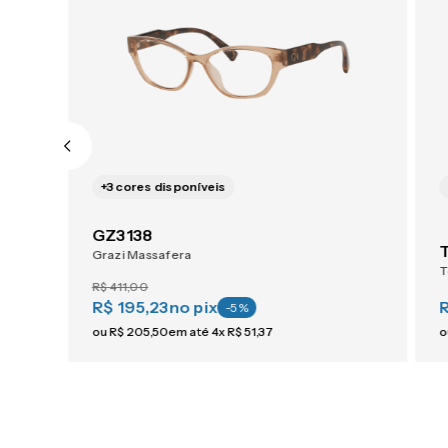
+
3
cores disponíveis
GZ3138
Grazi Massafera
T
R$
411
,
00
R$ 195,23
no pix
-
5
%
ou
R$
205
,
50
em até
4
x
R$
51
,
37
o