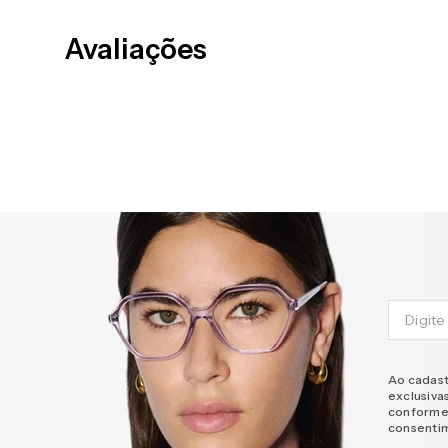
Avaliações
Ao cadast
exclusiva
conforme
consenti