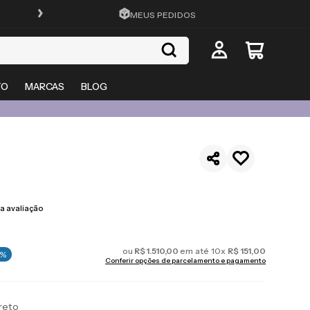
FRETE GRÁTIS EM TODO O SITE
MEUS PEDIDOS
TO
MARCAS
BLOG
 avaliação
ou
R$
1
.
510
,
00
em até
10
x
R$
151
,
00
%
Conferir opções de parcelamento e pagamento
reto