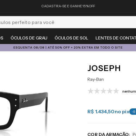
CADASTRA-SE E GANHE 15%OFF
feito para você
OS
ÓCULOS DE GRAU
ÓCULOS DE SOL
LENTES DE CONTA
ESQUENTA 08/08 | ATÉ 50% OFF + 20% EXTRA EM TODO O SITE
JOSEPH
Ray-Ban
nenhuma
R$ 1.434,50
no pix
-
5
COR DA ARMAÇÃO:
P