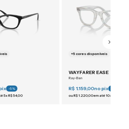
veis
+
5
cores disponíveis
WAYFARER EASE
Ray-Ban
pix
R$ 1.159,00
no pix
-
5
%
-
5
%
té
5
x
R$
54
,
00
ou
R$
1
.
220
,
00
em até
10
x
R$
122
,
0