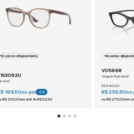
+
2
cores disponíveis
+
4
cores disponí
VO5668
TN3092U
Vogue Eyewear
ecnol
R$
540
,
00
R$ 199,50
no pix
R$ 256,50
no 
-
5
%
u
R$
210
,
00
em até
4
x
R$
52
,
50
ou
R$
270
,
00
em a