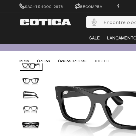
ATÉ 10X SEM JUROS
SAC: (11) 4000-2973
RECOMPRA
Encontre o óculos per
SALE
LANÇAMENT
Óculos
Óculos De Grau
JOSEPH