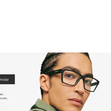
nviar
tas
esses,