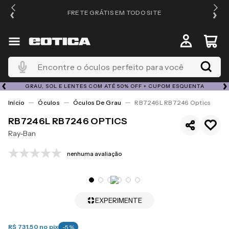
FRETE GRÁTIS EM TODO SITE
Encontre o óculos perfeito para você
GRAU, SOL E LENTES COM ATÉ 50% OFF + CUPOM ESQUENTA
Óculos
Óculos De Grau
RB7246L RB7246 Optics
RB7246L RB7246 OPTICS
Ray-Ban
nenhuma avaliação
EXPERIMENTE
R$ 731,50
no pix
-
5
%