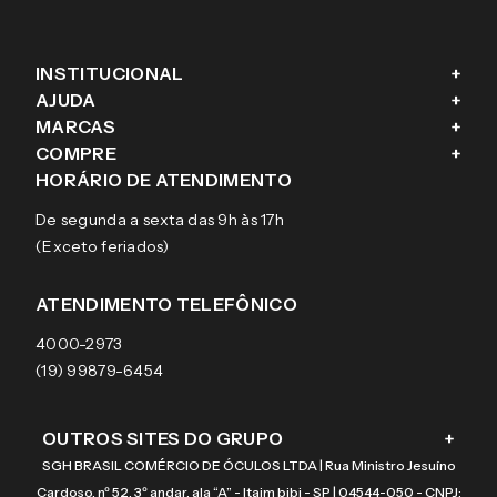
INSTITUCIONAL
+
AJUDA
+
Fale conosco
MARCAS
+
Blog
Como comprar
COMPRE
+
Sobre a eÓtica
Trocas e Devoluções
Ray-Ban
HORÁRIO DE ATENDIMENTO
Segurança
Entregas
Oakley
Óculos de grau
De segunda a sexta das 9h às 17h
Aviso de privacidade
Pagamentos
Tecnol
Óculos de sol
(Exceto feriados)
Termos e condições de uso
Garantias
Arnette
Lentes de contato
Meus pedidos
Vogue
Promoção
ATENDIMENTO TELEFÔNICO
Burberry
Coach
4000-2973
(19) 99879-6454
OUTROS SITES DO GRUPO
+
SGH BRASIL COMÉRCIO DE ÓCULOS LTDA | Rua Ministro Jesuíno
Cardoso, nº 52, 3º andar, ala “A” - Itaim bibi - SP | 04544-050 - CNPJ: