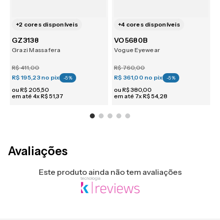
+
2
cores disponíveis
+
4
cores disponíveis
GZ3138
VO5680B
Grazi Massafera
Vogue Eyewear
R
R$
411
,
00
R$
760
,
00
R$ 195,23
no pix
R$ 361,00
no pix
R
-
5
%
-
5
%
ou
R$
205
,
50
ou
R$
380
,
00
em até
4
x
R$
51
,
37
em até
7
x
R$
54
,
28
e
Avaliações
Este produto ainda não tem avaliações