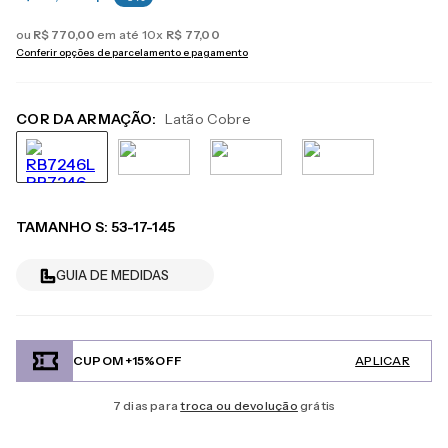
ou
R$
770
,
00
em até
10
x
R$
77
,
00
Conferir opções de parcelamento e pagamento
COR DA ARMAÇÃO:
Latão Cobre
TAMANHO
S
:
53-17-145
GUIA DE MEDIDAS
CUPOM +15%OFF
APLICAR
7 dias para
troca ou devolução
grátis