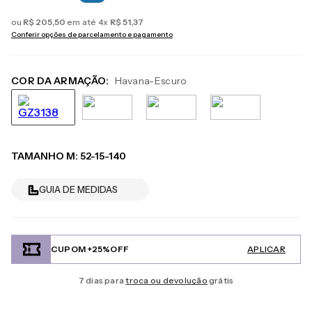
ou
R$
205
,
50
em até
4
x
R$
51
,
37
Conferir opções de parcelamento e pagamento
COR DA ARMAÇÃO:
Havana-Escuro
TAMANHO
M
:
52-15-140
GUIA DE MEDIDAS
CUPOM +25%OFF
APLICAR
7 dias para
troca ou devolução
grátis