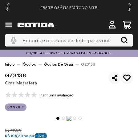
FRETE GRÁTIS EM TODO SITE
Encontre o óculos perfeito para você
08/08 •ATÉ 50% OFF + 25% EXTRA EM TODO SITE
Óculos
Óculos De Grau
GZ3138
GZ3138
Grazi Massafera
nenhuma avaliação
50%
OFF
R$
411
,
00
R$ 195,23
no pix
-
5
%