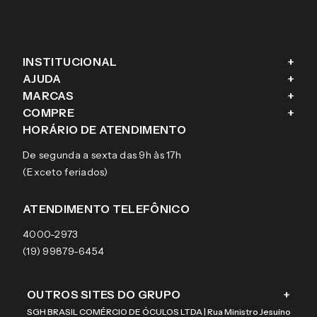
INSTITUCIONAL
+
AJUDA
+
Fale conosco
MARCAS
+
Blog
Como comprar
COMPRE
+
Sobre a eÓtica
Trocas e Devoluções
Ray-Ban
HORÁRIO DE ATENDIMENTO
Segurança
Entregas
Oakley
Óculos de grau
De segunda a sexta das 9h às 17h
Aviso de privacidade
Pagamentos
Tecnol
Óculos de sol
(Exceto feriados)
Termos e condições de uso
Garantias
Arnette
Lentes de contato
Meus pedidos
Vogue
Promoção
ATENDIMENTO TELEFÔNICO
Burberry
Coach
4000-2973
(19) 99879-6454
OUTROS SITES DO GRUPO
+
SGH BRASIL COMÉRCIO DE ÓCULOS LTDA | Rua Ministro Jesuíno