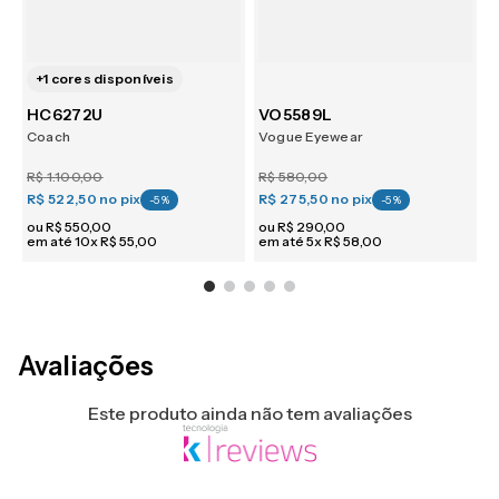
+
1
cores disponíveis
HC6272U
VO5589L
Coach
Vogue Eyewear
J
R$
1
.
100
,
00
R$
580
,
00
R$ 522,50
no pix
R$ 275,50
no pix
R
-
5
%
-
5
%
ou
R$
550
,
00
ou
R$
290
,
00
em até
10
x
R$
55
,
00
em até
5
x
R$
58
,
00
e
Avaliações
Este produto ainda não tem avaliações