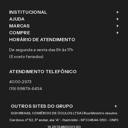
INSTITUCIONAL
+
AJUDA
+
Fale conosco
MARCAS
+
Blog
Como comprar
COMPRE
+
Sobre a eÓtica
Trocas e Devoluções
Ray-Ban
HORÁRIO DE ATENDIMENTO
Segurança
Entregas
Oakley
Óculos de grau
De segunda a sexta das 9h às 17h
Aviso de privacidade
Pagamentos
Tecnol
Óculos de sol
(Exceto feriados)
Termos e condições de uso
Garantias
Arnette
Lentes de contato
Meus pedidos
Vogue
Promoção
ATENDIMENTO TELEFÔNICO
Burberry
Coach
4000-2973
(19) 99879-6454
OUTROS SITES DO GRUPO
+
SGH BRASIL COMÉRCIO DE ÓCULOS LTDA | Rua Ministro Jesuíno
Cardoso, nº 52, 3º andar, ala “A” - Itaim bibi - SP | 04544-050 - CNPJ:
13.257.648/0001-90