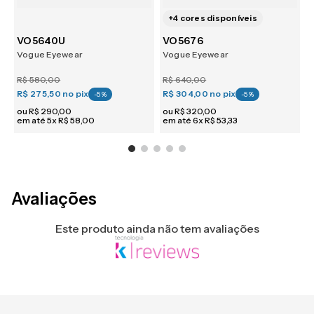
+
4
cores disponíveis
VO5640U
VO5676
Vogue Eyewear
Vogue Eyewear
V
R$
580
,
00
R$
640
,
00
R
R$ 275,50
no pix
R$ 304,00
no pix
R
-
5
%
-
5
%
ou
R$
290
,
00
ou
R$
320
,
00
em até
5
x
R$
58
,
00
em até
6
x
R$
53
,
33
e
Avaliações
Este produto ainda não tem avaliações