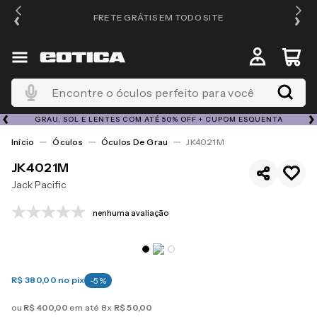
FRETE GRÁTIS EM TODO SITE
Encontre o óculos perfeito para você
GRAU, SOL E LENTES COM ATÉ 50% OFF + CUPOM ESQUENTA
Óculos
Óculos De Grau
JK4021M
JK4021M
Jack Pacific
nenhuma avaliação
R$ 380,00
no pix
-
5
%
ou
R$
400
,
00
em até
8
x
R$
50
,
00