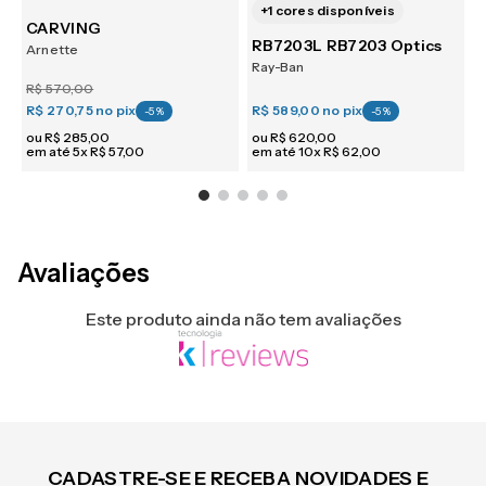
+
1
cores disponíveis
CARVING
RB7203L RB7203 Optics
Arnette
Ray-Ban
O
R$
570
,
00
R$ 270,75
no pix
R$ 589,00
no pix
R
-
5
%
-
5
%
ou
R$
285
,
00
ou
R$
620
,
00
em até
5
x
R$
57
,
00
em até
10
x
R$
62
,
00
e
Avaliações
Este produto ainda não tem avaliações
CADASTRE-SE E RECEBA NOVIDADES E