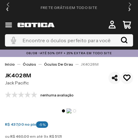
FRETE GRÁTIS EM TODO SITE
Encontre o óculos perfeito para você
08/08 •ATÉ 50% OFF + 25% EXTRA EM TODO SITE
Óculos
Óculos De Grau
JK4028M
JK4028M
Jack Pacific
nenhuma avaliação
R$ 437,00
no pix
-
5
%
ou
R$
460
,
00
em até
9
x
R$
51
,
11