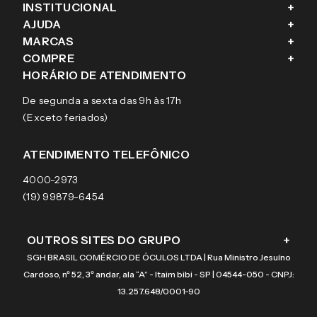
INSTITUCIONAL
+
AJUDA
+
Fale conosco
MARCAS
+
Blog
Como comprar
COMPRE
+
Sobre a eÓtica
Trocas e Devoluções
Ray-Ban
HORÁRIO DE ATENDIMENTO
Segurança
Entregas
Oakley
Óculos de grau
De segunda a sexta das 9h às 17h
Aviso de privacidade
Pagamentos
Tecnol
Óculos de sol
(Exceto feriados)
Termos e condições de uso
Garantias
Arnette
Lentes de contato
Meus pedidos
Vogue
Promoção
ATENDIMENTO TELEFÔNICO
Burberry
Coach
4000-2973
(19) 99879-6454
OUTROS SITES DO GRUPO
+
SGH BRASIL COMÉRCIO DE ÓCULOS LTDA | Rua Ministro Jesuíno
Cardoso, nº 52, 3º andar, ala “A” - Itaim bibi - SP | 04544-050 - CNPJ:
13.257.648/0001-90