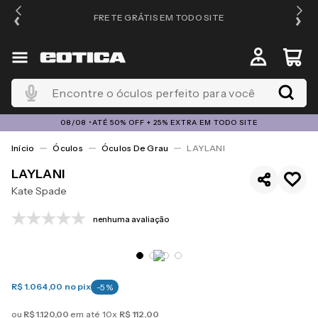
FRETE GRÁTIS EM TODO SITE
Encontre o óculos perfeito para você
08/08 •ATÉ 50% OFF + 25% EXTRA EM TODO SITE
Óculos
Óculos De Grau
LAYLANI
LAYLANI
Kate Spade
nenhuma avaliação
R$ 1.064,00
no pix
-
5
%
ou
R$
1
.
120
,
00
em até
10
x
R$
112
,
00