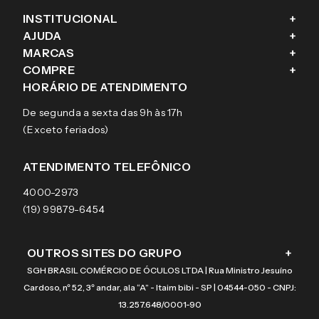
INSTITUCIONAL
+
AJUDA
+
Fale conosco
MARCAS
+
Blog
Como comprar
COMPRE
+
Sobre a eÓtica
Trocas e Devoluções
Ray-Ban
HORÁRIO DE ATENDIMENTO
Segurança
Entregas
Oakley
Óculos de grau
De segunda a sexta das 9h às 17h
Aviso de privacidade
Pagamentos
Tecnol
Óculos de sol
(Exceto feriados)
Termos e condições de uso
Garantias
Arnette
Lentes de contato
Meus pedidos
Vogue
Promoção
ATENDIMENTO TELEFÔNICO
Burberry
Coach
4000-2973
(19) 99879-6454
OUTROS SITES DO GRUPO
+
SGH BRASIL COMÉRCIO DE ÓCULOS LTDA | Rua Ministro Jesuíno
Cardoso, nº 52, 3º andar, ala “A” - Itaim bibi - SP | 04544-050 - CNPJ:
13.257.648/0001-90