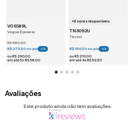
+
2
cores disponíveis
VO5589L
TN3092U
Vogue Eyewear
V
Tecnol
R$
580
,
00
R
R$ 275,50
no pix
R$ 199,50
no pix
R
-
5
%
-
5
%
ou
R$
290
,
00
ou
R$
210
,
00
em até
5
x
R$
58
,
00
em até
4
x
R$
52
,
50
e
Avaliações
Este produto ainda não tem avaliações