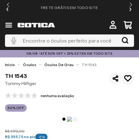
FRETE GRÁTIS EM TODO SITE
Encontre o óculos perfeito para você
08/08 •ATÉ 50% OFF + 25% EXTRA EM TODO SITE
Óculos
Óculos De Grau
TH 1543
TH 1543
Tommy Hilfiger
nenhuma avaliação
50%
OFF
R$
1
.
170
,
00
R$ 555,75
no pix
-
5
%