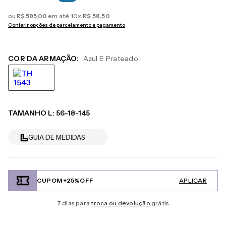
ou
R$
585
,
00
em até
10
x
R$
58
,
50
Conferir opções de parcelamento e pagamento
COR DA ARMAÇÃO:
Azul E Prateado
TAMANHO
L
:
56-18-145
GUIA DE MEDIDAS
CUPOM +25%OFF
APLICAR
7 dias para
troca ou devolução
grátis