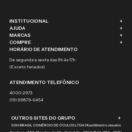
INSTITUCIONAL
+
AJUDA
+
Fale conosco
MARCAS
+
Blog
Como comprar
COMPRE
+
Sobre a eÓtica
Trocas e Devoluções
Ray-Ban
HORÁRIO DE ATENDIMENTO
Segurança
Entregas
Oakley
Óculos de grau
De segunda a sexta das 9h às 17h
Aviso de privacidade
Pagamentos
Tecnol
Óculos de sol
(Exceto feriados)
Termos e condições de uso
Garantias
Arnette
Lentes de contato
Meus pedidos
Vogue
Promoção
ATENDIMENTO TELEFÔNICO
Burberry
Coach
4000-2973
(19) 99879-6454
OUTROS SITES DO GRUPO
+
SGH BRASIL COMÉRCIO DE ÓCULOS LTDA | Rua Ministro Jesuíno