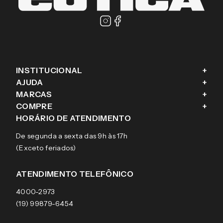
PROMOÇÕES EM PRIMEIRA MÃO
Enviar
Masculino
Feminino
Prefiro não responder
Ao cadastrar o seu e-mail, você concorda em receber a nossa
newsletter, com ofertas exclusivas, novas coleções, campanhas, e
conteúdos personalizados aos seus interesses, conforme nosso
Aviso de Privacidade
. Se mudar de ideia, você pode revogar o seu
consentimento a qualquer momento.