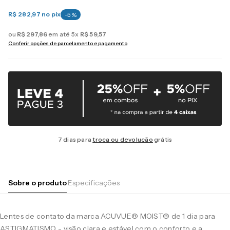
R$ 282,97
no pix
-
5
%
ou
R$
297
,
86
em até
5
x
R$
59
,
57
Conferir opções de parcelamento e pagamento
7 dias para
troca ou devolução
grátis
Sobre o produto
Especificações
Lentes de contato da marca ACUVUE® MOIST® de 1 dia para
ASTIGMATISMO - visão clara e estável com o conforto e a