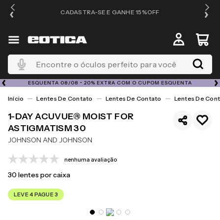
OS
CADASTRA-SE E GANHE 15%OFF
Encontre o óculos perfeito para você
ESQUENTA 08/08 • 20% EXTRA COM O CUPOM ESQUENTA
Lentes De Contato
Lentes De Contato
Lentes De Cont
1-DAY ACUVUE® MOIST FOR
ASTIGMATISM 30
JOHNSON AND JOHNSON
nenhuma avaliação
30
lentes por caixa
LEVE 4 PAGUE 3