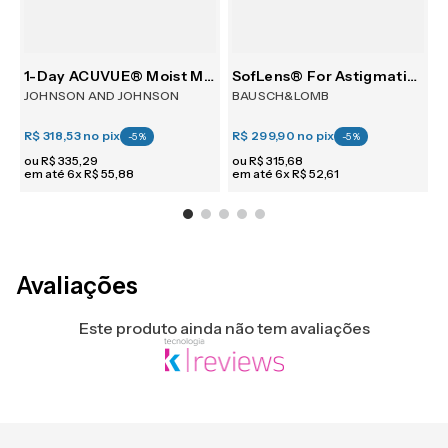
30
1-Day ACUVUE® Moist Multifocal 30
SofLens® For Astigmatism 6
JOHNSON AND JOHNSON
BAUSCH&LOMB
R$ 318,53
no pix
R$ 299,90
no pix
R
-
5
%
-
5
%
ou
R$
335
,
29
ou
R$
315
,
68
em até
6
x
R$
55
,
88
em até
6
x
R$
52
,
61
e
Avaliações
Este produto ainda não tem avaliações