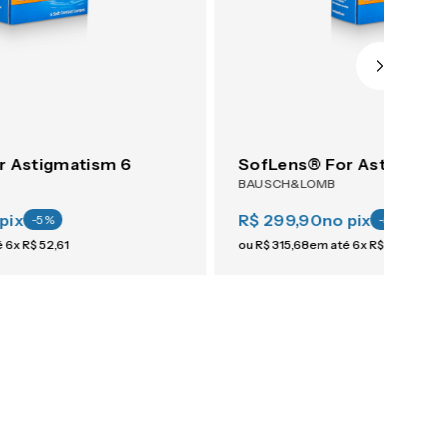
r Astigmatism 6
SofLens® For Astigmati
BAUSCH&LOMB
pix
R$ 299,90
no pix
-
5
%
-
5
%
é
6
x
R$
52
,
61
ou
R$
315
,
68
em até
6
x
R$
52
,
61