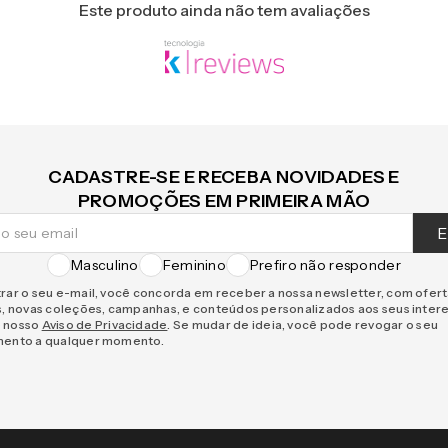
Este produto ainda não tem avaliações
CADASTRE-SE E RECEBA NOVIDADES E
PROMOÇÕES EM PRIMEIRA MÃO
E
Masculino
Feminino
Prefiro não responder
rar o seu e-mail, você concorda em receber a nossa newsletter, com ofer
s, novas coleções, campanhas, e conteúdos personalizados aos seus inter
 nosso
Aviso de Privacidade
. Se mudar de ideia, você pode revogar o seu
mento a qualquer momento.