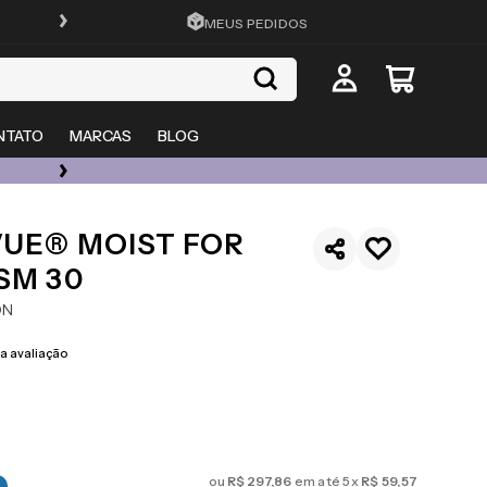
FRETE GRÁTIS EM TODO O SITE
MEUS PEDIDOS
NTATO
MARCAS
BLOG
ÓCULOS DE GRAU, SOL E LENTES COM ATÉ 50% OFF + 20% EXTRA
VUE® MOIST FOR
SM 30
ON
 avaliação
ou
R$
297
,
86
em até
5
x
R$
59
,
57