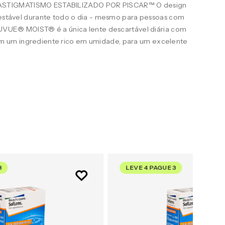
STIGMATISMO ESTABILIZADO POR PISCAR™ O design
e estável durante todo o dia - mesmo para pessoas com
ACUVUE® MOIST® é a única lente descartável diária com
 um ingrediente rico em umidade, para um excelente
3
LEVE 4 PAGUE 3