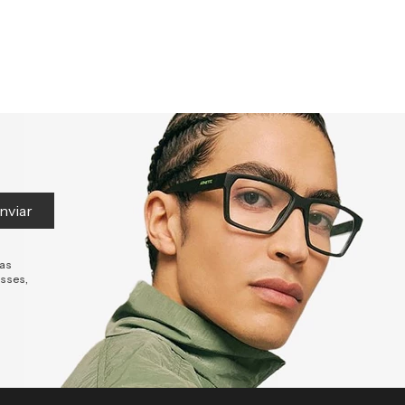
nviar
tas
esses,