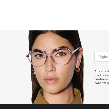
Ao cadast
exclusiva
conforme
consenti