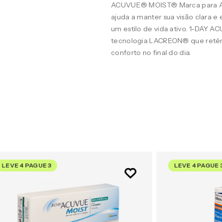
ACUVUE® MOIST® Marca para A
ajuda a manter sua visão clara 
um estilo de vida ativo. 1-DAY 
tecnologia LACREON® que retém
conforto no final do dia.
LEVE 4 PAGUE 3
LEVE 4 PAGUE 