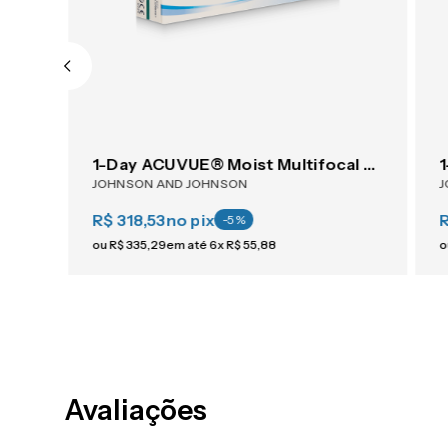
AIR OPTIX® Plus HydraGlyde® Astigmatism 6
1-Day ACUVUE® Moist Multifocal 30
JOHNSON AND JOHNSON
J
R$ 318,53
no pix
R
-
5
%
ou
R$
335
,
29
em até
6
x
R$
55
,
88
o
Avaliações