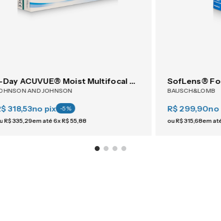
1-Day ACUVUE® Moist Multifocal 30
SofLens® Fo
OHNSON AND JOHNSON
BAUSCH&LOMB
$ 318,53
no pix
R$ 299,90
no 
-
5
%
u
R$
335
,
29
em até
6
x
R$
55
,
88
ou
R$
315
,
68
em at