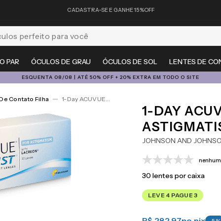
CADASTRA-SE E GANHE 15%OFF
feito para você
O PAR
ÓCULOS DE GRAU
ÓCULOS DE SOL
LENTES DE CO
ESQUENTA 08/08 | ATÉ 50% OFF + 20% EXTRA EM TODO O SITE
De Contato Filha
1-Day ACUVUE® Moist For Astigmatism 30
1-DAY ACU
ASTIGMATI
JOHNSON AND JOHNS
nenhuma
30
lentes por caixa
LEVE 4 PAGUE 3
R$ 282,97
no pix
-
5
%