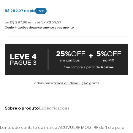
R$ 282,97
no pix
-
5
%
ou
R$
297
,
86
em até
5
x
R$
59
,
57
Conferir opções de parcelamento e pagamento
7 dias para
troca ou devolução
grátis
Sobre o produto
Especificações
Lentes de contato da marca ACUVUE® MOIST® de 1 dia para