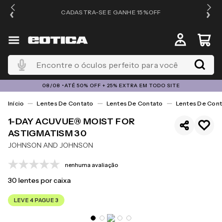
OS
CADASTRA-SE E GANHE 15%OFF
Encontre o óculos perfeito para você
08/08 •ATÉ 50% OFF + 25% EXTRA EM TODO SITE
Lentes De Contato
Lentes De Contato
Lentes De Cont
1-DAY ACUVUE® MOIST FOR
ASTIGMATISM 30
JOHNSON AND JOHNSON
nenhuma avaliação
30
lentes por caixa
LEVE 4 PAGUE 3