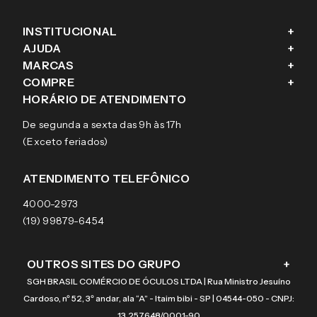
INSTITUCIONAL
+
AJUDA
+
Fale conosco
MARCAS
+
Blog
Como comprar
COMPRE
+
Sobre a eÓtica
Trocas e Devoluções
Ray-Ban
HORÁRIO DE ATENDIMENTO
Segurança
Entregas
Oakley
Óculos de grau
De segunda a sexta das 9h às 17h
Aviso de privacidade
Pagamentos
Tecnol
Óculos de sol
(Exceto feriados)
Termos e condições de uso
Garantias
Arnette
Lentes de contato
Meus pedidos
Vogue
Promoção
ATENDIMENTO TELEFÔNICO
Burberry
Coach
4000-2973
(19) 99879-6454
OUTROS SITES DO GRUPO
+
SGH BRASIL COMÉRCIO DE ÓCULOS LTDA | Rua Ministro Jesuíno
Cardoso, nº 52, 3º andar, ala “A” - Itaim bibi - SP | 04544-050 - CNPJ:
13.257.648/0001-90