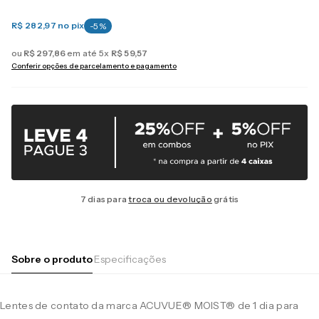
R$ 282,97
no pix
-
5
%
ou
R$
297
,
86
em até
5
x
R$
59
,
57
Conferir opções de parcelamento e pagamento
7 dias para
troca ou devolução
grátis
Sobre o produto
Especificações
Lentes de contato da marca ACUVUE® MOIST® de 1 dia para