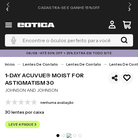
OS
CADASTRA-SE E GANHE 15%OFF
Encontre o óculos perfeito para você
08/08 •ATÉ 50% OFF + 25% EXTRA EM TODO SITE
Lentes De Contato
Lentes De Contato
Lentes De Cont
1-DAY ACUVUE® MOIST FOR
ASTIGMATISM 30
JOHNSON AND JOHNSON
nenhuma avaliação
30
lentes por caixa
LEVE 4 PAGUE 3