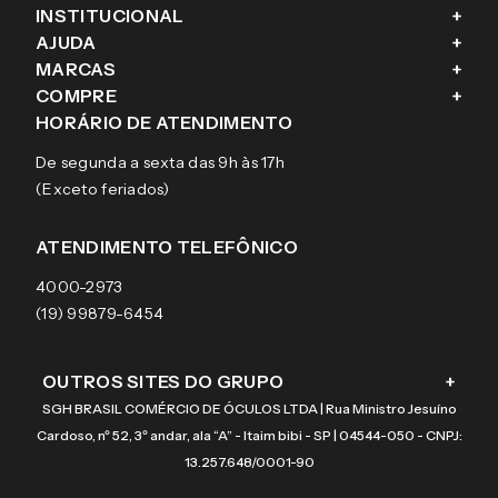
INSTITUCIONAL
+
AJUDA
+
Fale conosco
MARCAS
+
Blog
Como comprar
COMPRE
+
Sobre a eÓtica
Trocas e Devoluções
Ray-Ban
HORÁRIO DE ATENDIMENTO
Segurança
Entregas
Oakley
Óculos de grau
De segunda a sexta das 9h às 17h
Aviso de privacidade
Pagamentos
Tecnol
Óculos de sol
(Exceto feriados)
Termos e condições de uso
Garantias
Arnette
Lentes de contato
Meus pedidos
Vogue
Promoção
ATENDIMENTO TELEFÔNICO
Burberry
Coach
4000-2973
(19) 99879-6454
OUTROS SITES DO GRUPO
+
SGH BRASIL COMÉRCIO DE ÓCULOS LTDA | Rua Ministro Jesuíno
Cardoso, nº 52, 3º andar, ala “A” - Itaim bibi - SP | 04544-050 - CNPJ:
13.257.648/0001-90