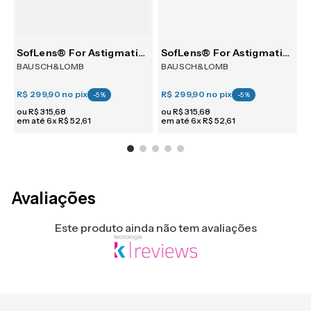
tism 30
SofLens® For Astigmatism 6
SofLens® For Astigmatism 6
BAUSCH&LOMB
BAUSCH&LOMB
R$ 299,90
no pix
R$ 299,90
no pix
R
-
5
%
-
5
%
ou
R$
315
,
68
ou
R$
315
,
68
em até
6
x
R$
52
,
61
em até
6
x
R$
52
,
61
e
Avaliações
Este produto ainda não tem avaliações