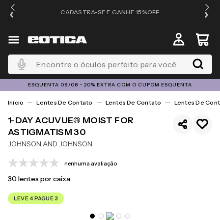
OS
CADASTRA-SE E GANHE 15%OFF
Encontre o óculos perfeito para você
ESQUENTA 08/08 • 20% EXTRA COM O CUPOM ESQUENTA
Lentes De Contato
Lentes De Contato
Lentes De Cont
1-DAY ACUVUE® MOIST FOR
ASTIGMATISM 30
JOHNSON AND JOHNSON
nenhuma avaliação
30
lentes por caixa
LEVE 4 PAGUE 3