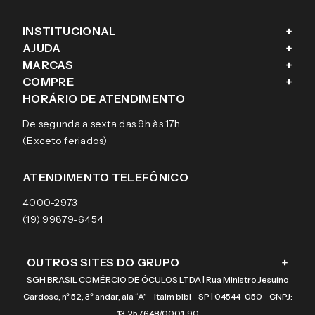
INSTITUCIONAL
+
AJUDA
+
Fale conosco
MARCAS
+
Blog
Como comprar
COMPRE
+
Sobre a eÓtica
Trocas e Devoluções
Ray-Ban
HORÁRIO DE ATENDIMENTO
Segurança
Entregas
Oakley
Óculos de grau
De segunda a sexta das 9h às 17h
Aviso de privacidade
Pagamentos
Tecnol
Óculos de sol
(Exceto feriados)
Termos e condições de uso
Garantias
Arnette
Lentes de contato
Meus pedidos
Vogue
Promoção
ATENDIMENTO TELEFÔNICO
Burberry
Coach
4000-2973
(19) 99879-6454
OUTROS SITES DO GRUPO
+
SGH BRASIL COMÉRCIO DE ÓCULOS LTDA | Rua Ministro Jesuíno
Cardoso, nº 52, 3º andar, ala “A” - Itaim bibi - SP | 04544-050 - CNPJ:
13.257.648/0001-90