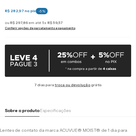
R$ 282,97
no pix
-
5
%
ou
R$
297
,
86
em até
5
x
R$
59
,
57
Conferir opções de parcelamento e pagamento
7 dias para
troca ou devolução
grátis
Sobre o produto
Especificações
Lentes de contato da marca ACUVUE® MOIST® de 1 dia para