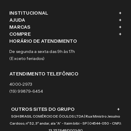
INSTITUCIONAL
+
AJUDA
+
Fale conosco
MARCAS
+
Blog
Como comprar
COMPRE
+
Sobre a eÓtica
Trocas e Devoluções
Ray-Ban
HORÁRIO DE ATENDIMENTO
Segurança
Entregas
Oakley
Óculos de grau
De segunda a sexta das 9h às 17h
Aviso de privacidade
Pagamentos
Tecnol
Óculos de sol
(Exceto feriados)
Termos e condições de uso
Garantias
Arnette
Lentes de contato
Meus pedidos
Vogue
Promoção
ATENDIMENTO TELEFÔNICO
Burberry
Coach
4000-2973
(19) 99879-6454
OUTROS SITES DO GRUPO
+
SGH BRASIL COMÉRCIO DE ÓCULOS LTDA | Rua Ministro Jesuíno
Cardoso, nº 52, 3º andar, ala “A” - Itaim bibi - SP | 04544-050 - CNPJ:
13.257.648/0001-90