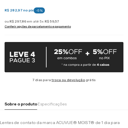
R$ 282,97
no pix
-
5
%
ou
R$
297
,
86
em até
5
x
R$
59
,
57
Conferir opções de parcelamento e pagamento
7 dias para
troca ou devolução
grátis
Sobre o produto
Especificações
Lentes de contato da marca ACUVUE® MOIST® de 1 dia para