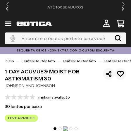
ATÉ 10X SEM JUROS
4
Encontre o óculos perfeito para você
ESQUENTA 08/08 • 20% EXTRA COM O CUPOM ESQUENTA
Lentes De Contato
Lentes De Contato
Lentes De Cont
1-DAY ACUVUE® MOIST FOR
ASTIGMATISM 30
JOHNSON AND JOHNSON
nenhuma avaliação
30
lentes por caixa
LEVE 4 PAGUE 3