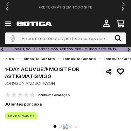
FRETE GRÁTIS EM TODO SITE
Encontre o óculos perfeito para você
GRAU, SOL E LENTES COM ATÉ 50% OFF + CUPOM ESQUENTA
Lentes De Contato
Lentes De Contato
Lentes De Cont
1-DAY ACUVUE® MOIST FOR
ASTIGMATISM 30
JOHNSON AND JOHNSON
nenhuma avaliação
30
lentes por caixa
LEVE 4 PAGUE 3