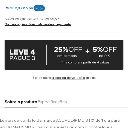
R$ 282,97
no pix
-
5
%
ou
R$
297
,
86
em até
5
x
R$
59
,
57
Conferir opções de parcelamento e pagamento
7 dias para
troca ou devolução
grátis
Sobre o produto
Especificações
Lentes de contato da marca ACUVUE® MOIST® de 1 dia para
ASTIGMATISMO - visão clara e estável com o conforto e a