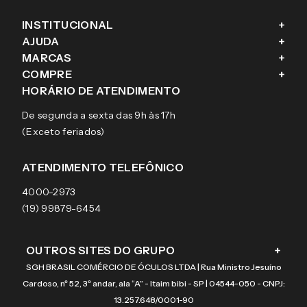
INSTITUCIONAL
+
AJUDA
+
Fale conosco
MARCAS
+
Blog
Como comprar
COMPRE
+
Sobre a eÓtica
Trocas e Devoluções
Ray-Ban
HORÁRIO DE ATENDIMENTO
Segurança
Entregas
Oakley
Óculos de grau
De segunda a sexta das 9h às 17h
Aviso de privacidade
Pagamentos
Tecnol
Óculos de sol
(Exceto feriados)
Termos e condições de uso
Garantias
Arnette
Lentes de contato
Meus pedidos
Vogue
Promoção
ATENDIMENTO TELEFÔNICO
Burberry
Coach
4000-2973
(19) 99879-6454
OUTROS SITES DO GRUPO
+
SGH BRASIL COMÉRCIO DE ÓCULOS LTDA | Rua Ministro Jesuíno
Cardoso, nº 52, 3º andar, ala “A” - Itaim bibi - SP | 04544-050 - CNPJ:
13.257.648/0001-90