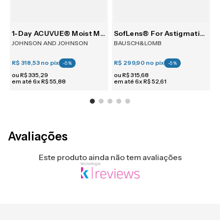
30
1-Day ACUVUE® Moist Multifocal 30
SofLens® For Astigmatism 6
JOHNSON AND JOHNSON
BAUSCH&LOMB
R$ 318,53
no pix
R$ 299,90
no pix
R
-
5
%
-
5
%
ou
R$
335
,
29
ou
R$
315
,
68
em até
6
x
R$
55
,
88
em até
6
x
R$
52
,
61
e
Avaliações
Este produto ainda não tem avaliações