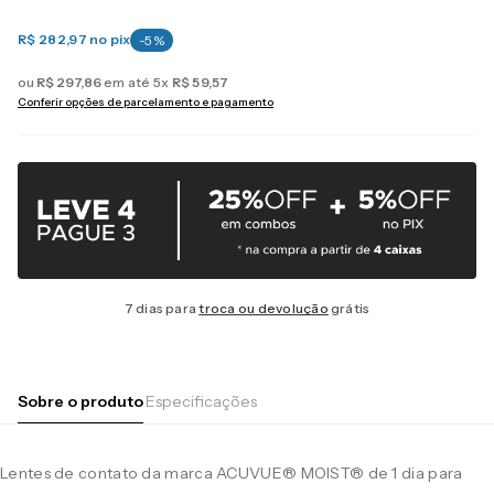
R$ 282,97
no pix
-
5
%
ou
R$
297
,
86
em até
5
x
R$
59
,
57
Conferir opções de parcelamento e pagamento
7 dias para
troca ou devolução
grátis
Sobre o produto
Especificações
Lentes de contato da marca ACUVUE® MOIST® de 1 dia para