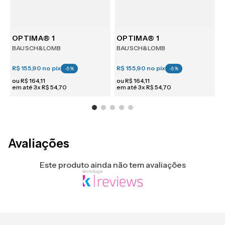
m 6
OPTIMA® 1
OPTIMA® 1
BAUSCH&LOMB
BAUSCH&LOMB
R$ 155,90
no pix
R$ 155,90
no pix
R
-
5
%
-
5
%
ou
R$
164
,
11
ou
R$
164
,
11
em até
3
x
R$
54
,
70
em até
3
x
R$
54
,
70
e
Avaliações
Este produto ainda não tem avaliações