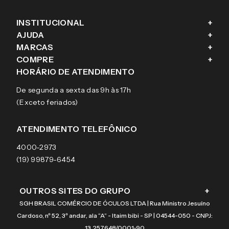
INSTITUCIONAL
+
AJUDA
+
Fale conosco
MARCAS
+
Blog
Como comprar
COMPRE
+
Sobre a eÓtica
Trocas e Devoluções
Ray-Ban
HORÁRIO DE ATENDIMENTO
Segurança
Entregas
Oakley
Óculos de grau
De segunda a sexta das 9h às 17h
Aviso de privacidade
Pagamentos
Tecnol
Óculos de sol
(Exceto feriados)
Termos e condições de uso
Garantias
Arnette
Lentes de contato
Meus pedidos
Vogue
Promoção
ATENDIMENTO TELEFÔNICO
Burberry
Coach
4000-2973
(19) 99879-6454
OUTROS SITES DO GRUPO
+
SGH BRASIL COMÉRCIO DE ÓCULOS LTDA | Rua Ministro Jesuíno
Cardoso, nº 52, 3º andar, ala “A” - Itaim bibi - SP | 04544-050 - CNPJ:
13.257.648/0001-90