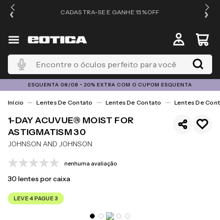
OS
CADASTRA-SE E GANHE 15%OFF
Encontre o óculos perfeito para você
ESQUENTA 08/08 • 20% EXTRA COM O CUPOM ESQUENTA
Lentes De Contato
Lentes De Contato
Lentes De Cont
1-DAY ACUVUE® MOIST FOR
ASTIGMATISM 30
JOHNSON AND JOHNSON
nenhuma avaliação
30
lentes por caixa
LEVE 4 PAGUE 3