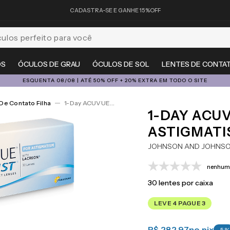
CADASTRA-SE E GANHE 15%OFF
feito para você
OS
ÓCULOS DE GRAU
ÓCULOS DE SOL
LENTES DE CONTA
ESQUENTA 08/08 | ATÉ 50% OFF + 20% EXTRA EM TODO O SITE
De Contato Filha
1-Day ACUVUE® Moist For Astigmatism 30
1-DAY ACU
ASTIGMATI
JOHNSON AND JOHNS
nenhuma
30
lentes por caixa
LEVE 4 PAGUE 3
R$ 282,97
no pix
-
5
%