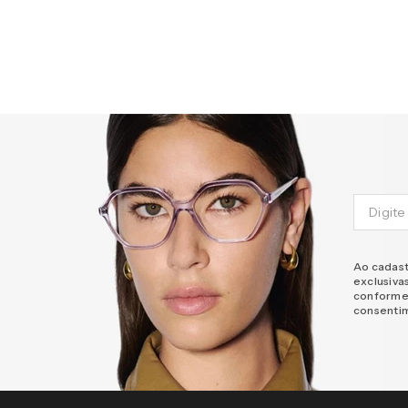
Ao cadast
exclusiva
conforme
consenti