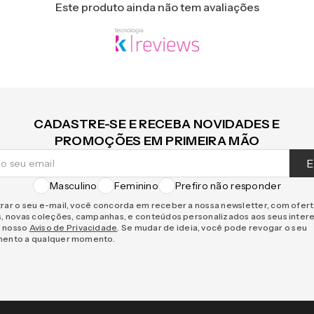
Este produto ainda não tem avaliações
CADASTRE-SE E RECEBA NOVIDADES E
PROMOÇÕES EM PRIMEIRA MÃO
E
Masculino
Feminino
Prefiro não responder
rar o seu e-mail, você concorda em receber a nossa newsletter, com ofer
s, novas coleções, campanhas, e conteúdos personalizados aos seus inter
 nosso
Aviso de Privacidade
. Se mudar de ideia, você pode revogar o seu
mento a qualquer momento.