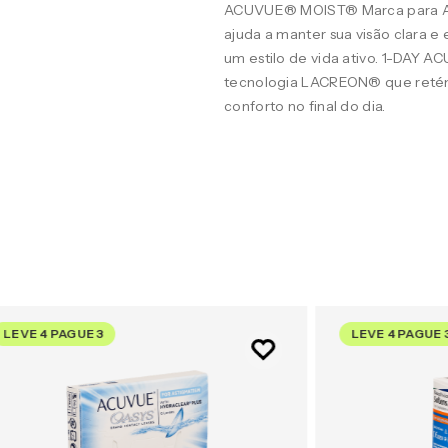
ACUVUE® MOIST® Marca para A
ajuda a manter sua visão clara 
um estilo de vida ativo. 1-DAY 
tecnologia LACREON® que retém
conforto no final do dia.
LEVE 4 PAGUE 3
LEVE 4 PAGUE 