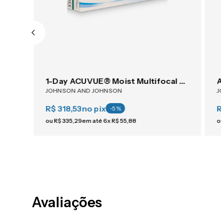
ACUVUE® OASYS 1-Day For Astigmatism 30
1-Day ACUVUE® Moist Multifocal 30
JOHNSON AND JOHNSON
J
R$ 318,53
no pix
-
5
%
ou
R$
335
,
29
em até
6
x
R$
55
,
88
o
Avaliações