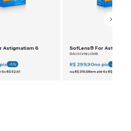
r Astigmatism 6
SofLens® For Astigmati
BAUSCH&LOMB
pix
R$ 299,90
no pix
-
5
%
-
5
%
é
6
x
R$
52
,
61
ou
R$
315
,
68
em até
6
x
R$
52
,
61