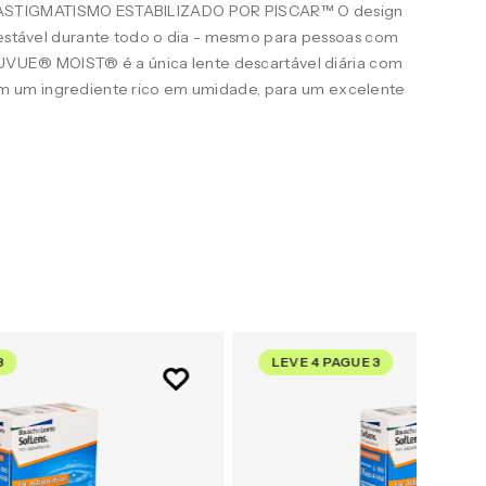
STIGMATISMO ESTABILIZADO POR PISCAR™ O design
e estável durante todo o dia - mesmo para pessoas com
ACUVUE® MOIST® é a única lente descartável diária com
 um ingrediente rico em umidade, para um excelente
3
LEVE 4 PAGUE 3