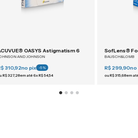
ACUVUE® OASYS Astigmatism 6
SofLens® Fo
OHNSON AND JOHNSON
BAUSCH&LOMB
R$ 310,92
no pix
R$ 299,90
no 
-
5
%
u
R$
327
,
28
em até
6
x
R$
54
,
54
ou
R$
315
,
68
em at