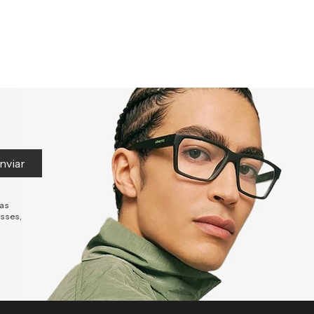
nviar
tas
esses,