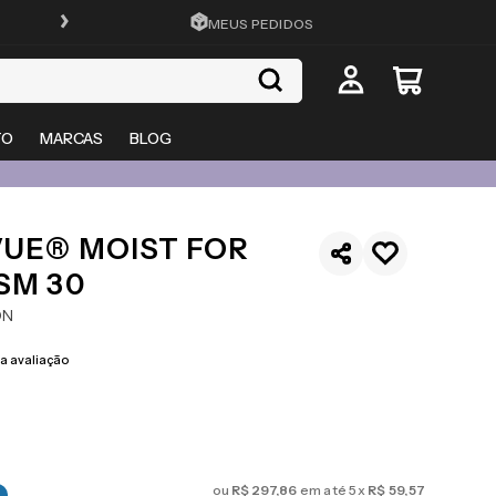
FRETE GRÁTIS EM TODO O SITE
MEUS PEDIDOS
TO
MARCAS
BLOG
VUE® MOIST FOR
SM 30
ON
 avaliação
ou
R$
297
,
86
em até
5
x
R$
59
,
57