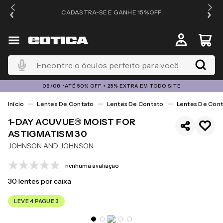
OS
CADASTRA-SE E GANHE 15%OFF
Encontre o óculos perfeito para você
08/08 •ATÉ 50% OFF + 25% EXTRA EM TODO SITE
Lentes De Contato
Lentes De Contato
Lentes De Cont
1-DAY ACUVUE® MOIST FOR
ASTIGMATISM 30
JOHNSON AND JOHNSON
nenhuma avaliação
30
lentes por caixa
LEVE 4 PAGUE 3