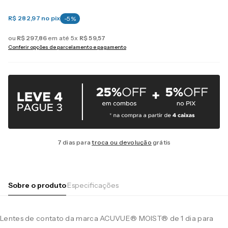
R$ 282,97
no pix
-
5
%
ou
R$
297
,
86
em até
5
x
R$
59
,
57
Conferir opções de parcelamento e pagamento
7 dias para
troca ou devolução
grátis
Sobre o produto
Especificações
Lentes de contato da marca ACUVUE® MOIST® de 1 dia para