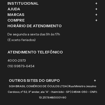
INSTITUCIONAL
+
AJUDA
+
Fale conosco
MARCAS
+
Blog
Como comprar
COMPRE
+
Sobre a eÓtica
Trocas e Devoluções
Ray-Ban
HORÁRIO DE ATENDIMENTO
Segurança
Entregas
Oakley
Óculos de grau
De segunda a sexta das 9h às 17h
Aviso de privacidade
Pagamentos
Tecnol
Óculos de sol
(Exceto feriados)
Termos e condições de uso
Garantias
Arnette
Lentes de contato
Meus pedidos
Vogue
Promoção
ATENDIMENTO TELEFÔNICO
Burberry
Coach
4000-2973
(19) 99879-6454
OUTROS SITES DO GRUPO
+
SGH BRASIL COMÉRCIO DE ÓCULOS LTDA | Rua Ministro Jesuíno
Cardoso, nº 52, 3º andar, ala “A” - Itaim bibi - SP | 04544-050 - CNPJ:
13.257.648/0001-90