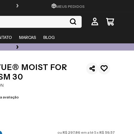
CADASTRA-SE E GANHE 15%OFF
MEUS PEDIDOS
NTATO
MARCAS
BLOG
ÓCULOS DE GRAU, SOL E LENTES COM ATÉ 50% OFF + 20% EXTRA
VUE® MOIST FOR
SM 30
ON
 avaliação
ou
R$
297
,
86
em até
5
x
R$
59
,
57