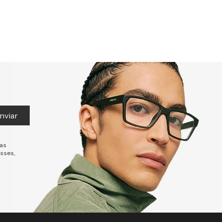
nviar
tas
esses,