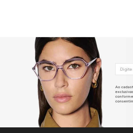
Ao cadast
exclusiva
conforme
consenti