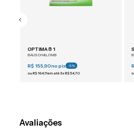
1-Day ACUVUE® Moist For Astigmatism 30
OPTIMA® 1
BAUSCH&LOMB
R$ 155,90
no pix
-
5
%
ou
R$
164
,
11
em até
3
x
R$
54
,
70
o
Avaliações