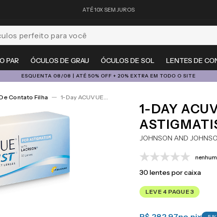
ATÉ 10X SEM JUROS
feito para você
O PAR
ÓCULOS DE GRAU
ÓCULOS DE SOL
LENTES DE CO
ESQUENTA 08/08 | ATÉ 50% OFF + 20% EXTRA EM TODO O SITE
De Contato Filha
1-Day ACUVUE® Moist For Astigmatism 30
1-DAY ACU
ASTIGMATI
JOHNSON AND JOHNS
nenhuma
30
lentes por caixa
LEVE 4 PAGUE 3
R$ 282,97
no pix
-
5
%