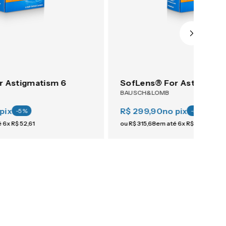
r Astigmatism 6
SofLens® For Astigmati
BAUSCH&LOMB
pix
R$ 299,90
no pix
-
5
%
-
5
%
é
6
x
R$
52
,
61
ou
R$
315
,
68
em até
6
x
R$
52
,
61