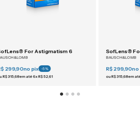
SofLens® For Astigmatism 6
SofLens® Fo
BAUSCH&LOMB
BAUSCH&LOMB
R$ 299,90
no pix
R$ 299,90
no 
-
5
%
u
R$
315
,
68
em até
6
x
R$
52
,
61
ou
R$
315
,
68
em at