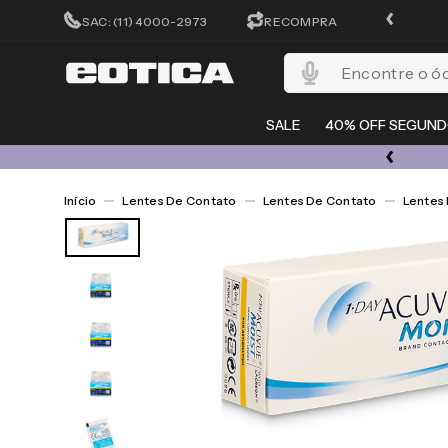
FRETE GRÁTIS EM TODO O SITE
SAC: (11) 4000-2973
RECOMPRA
Encontre o óculos per
SALE
40% OFF SEGUND
OL E LENTES COM ATÉ 50% OFF + 20% EXTRA NO CUPOM ESQUENTA
Lentes De Contato
Lentes De Contato
Lentes 