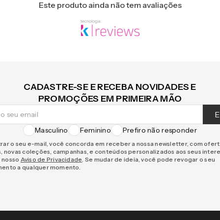
Este produto ainda não tem avaliações
CADASTRE-SE E RECEBA NOVIDADES E
PROMOÇÕES EM PRIMEIRA MÃO
E
Masculino
Feminino
Prefiro não responder
rar o seu e-mail, você concorda em receber a nossa newsletter, com ofer
s, novas coleções, campanhas, e conteúdos personalizados aos seus inter
 nosso
Aviso de Privacidade
. Se mudar de ideia, você pode revogar o seu
mento a qualquer momento.