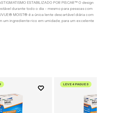
STIGMATISMO ESTABILIZADO POR PISCAR™ O design
e estável durante todo o dia - mesmo para pessoas com
ACUVUE® MOIST® é a única lente descartável diária com
 um ingrediente rico em umidade, para um excelente
3
LEVE 4 PAGUE 3