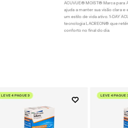
ACUVUE® MOIST® Marca para A
ajuda a manter sua visão clara 
um estilo de vida ativo. 1-DAY 
tecnologia LACREON® que retém
conforto no final do dia.
LEVE 4 PAGUE 3
LEVE 4 PAGUE 