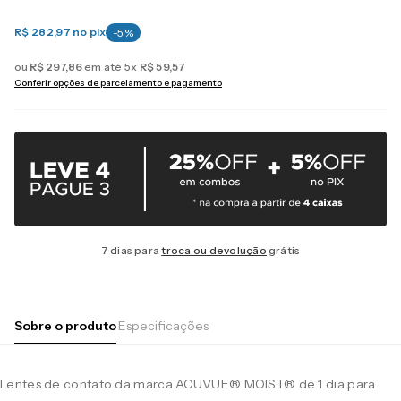
R$ 282,97
no pix
-
5
%
ou
R$
297
,
86
em até
5
x
R$
59
,
57
Conferir opções de parcelamento e pagamento
7 dias para
troca ou devolução
grátis
Sobre o produto
Especificações
Lentes de contato da marca ACUVUE® MOIST® de 1 dia para