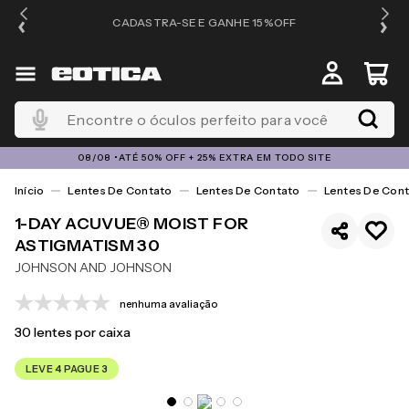
OS
CADASTRA-SE E GANHE 15%OFF
Encontre o óculos perfeito para você
08/08 •ATÉ 50% OFF + 25% EXTRA EM TODO SITE
Lentes De Contato
Lentes De Contato
Lentes De Cont
1-DAY ACUVUE® MOIST FOR
ASTIGMATISM 30
JOHNSON AND JOHNSON
nenhuma avaliação
30
lentes por caixa
LEVE 4 PAGUE 3