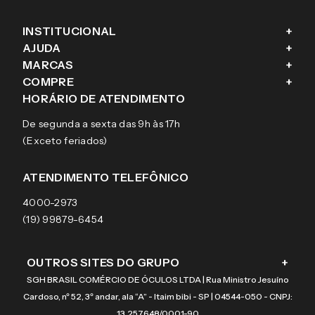
INSTITUCIONAL
+
AJUDA
+
Fale conosco
MARCAS
+
Blog
Como comprar
COMPRE
+
Sobre a eÓtica
Trocas e Devoluções
Ray-Ban
HORÁRIO DE ATENDIMENTO
Segurança
Entregas
Oakley
Óculos de grau
De segunda a sexta das 9h às 17h
Aviso de privacidade
Pagamentos
Tecnol
Óculos de sol
(Exceto feriados)
Termos e condições de uso
Garantias
Arnette
Lentes de contato
Meus pedidos
Vogue
Promoção
ATENDIMENTO TELEFÔNICO
Burberry
Coach
4000-2973
(19) 99879-6454
OUTROS SITES DO GRUPO
+
SGH BRASIL COMÉRCIO DE ÓCULOS LTDA | Rua Ministro Jesuíno
Cardoso, nº 52, 3º andar, ala “A” - Itaim bibi - SP | 04544-050 - CNPJ:
13.257.648/0001-90