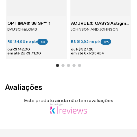
m 6
OPTIMA® 38 SP™ 1
ACUVUE® OASYS Astigmatism 6
BAUSCH&LOMB
JOHNSON AND JOHNSON
R$ 134,90
no pix
R$ 310,92
no pix
R
-
5
%
-
5
%
ou
R$
142
,
00
ou
R$
327
,
28
em até
2
x
R$
71
,
00
em até
6
x
R$
54
,
54
e
Avaliações
Este produto ainda não tem avaliações