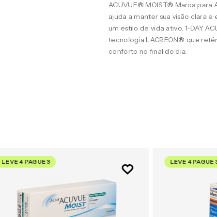
ACUVUE® MOIST® Marca para A
ajuda a manter sua visão clara 
um estilo de vida ativo. 1-DAY 
tecnologia LACREON® que retém
conforto no final do dia.
LEVE 4 PAGUE 3
LEVE 4 PAGUE 