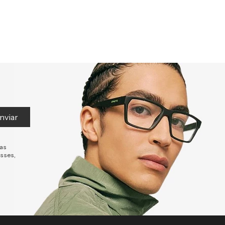
nviar
tas
esses,