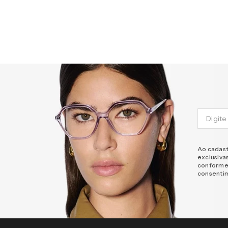
Ao cadast
exclusiva
conforme
consenti