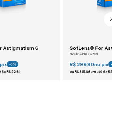
r Astigmatism 6
SofLens® For Astigmati
BAUSCH&LOMB
pix
R$ 299,90
no pix
-
5
%
-
5
%
é
6
x
R$
52
,
61
ou
R$
315
,
68
em até
6
x
R$
52
,
61