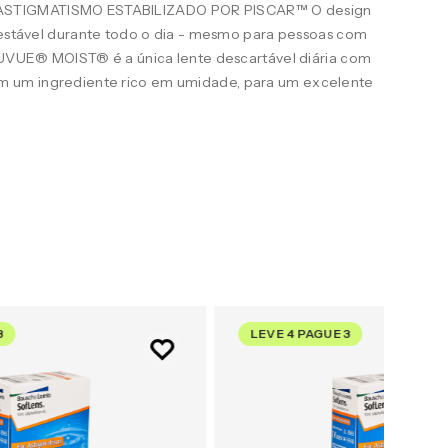
STIGMATISMO ESTABILIZADO POR PISCAR™ O design
e estável durante todo o dia - mesmo para pessoas com
ACUVUE® MOIST® é a única lente descartável diária com
 um ingrediente rico em umidade, para um excelente
3
LEVE 4 PAGUE 3