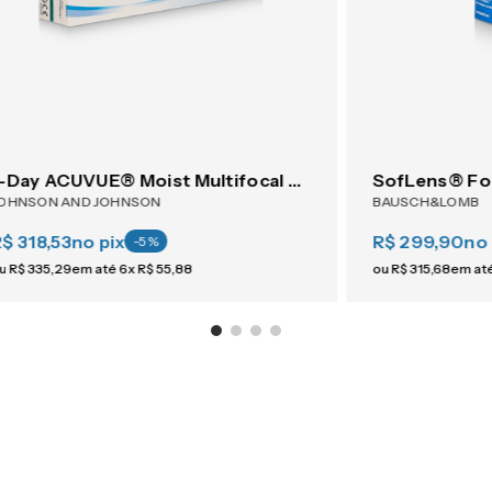
1-Day ACUVUE® Moist Multifocal 30
SofLens® Fo
OHNSON AND JOHNSON
BAUSCH&LOMB
$ 318,53
no pix
R$ 299,90
no 
-
5
%
u
R$
335
,
29
em até
6
x
R$
55
,
88
ou
R$
315
,
68
em at