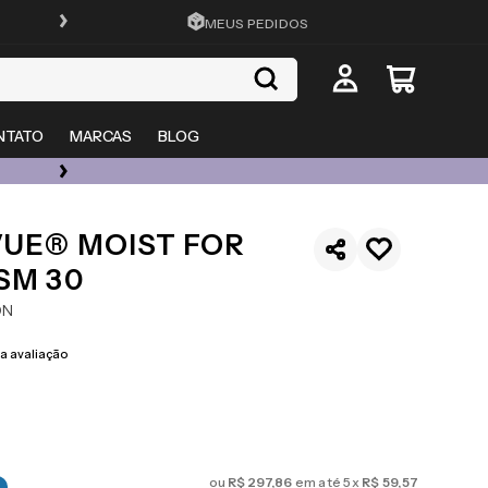
FRETE GRÁTIS EM TODO O SITE
MEUS PEDIDOS
NTATO
MARCAS
BLOG
ÓCULOS DE GRAU, SOL E LENTES COM ATÉ 50% OFF + 20% EXTRA
VUE® MOIST FOR
SM 30
ON
 avaliação
ou
R$
297
,
86
em até
5
x
R$
59
,
57