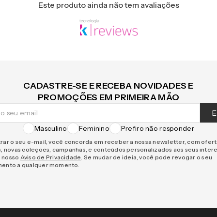
Este produto ainda não tem avaliações
CADASTRE-SE E RECEBA NOVIDADES E
PROMOÇÕES EM PRIMEIRA MÃO
E
Masculino
Feminino
Prefiro não responder
rar o seu e-mail, você concorda em receber a nossa newsletter, com ofer
s, novas coleções, campanhas, e conteúdos personalizados aos seus inter
 nosso
Aviso de Privacidade
. Se mudar de ideia, você pode revogar o seu
mento a qualquer momento.