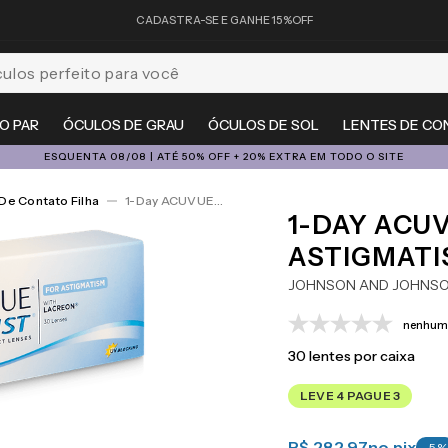
CADASTRA-SE E GANHE 15%OFF
feito para você
O PAR
ÓCULOS DE GRAU
ÓCULOS DE SOL
LENTES DE CO
ESQUENTA 08/08 | ATÉ 50% OFF + 20% EXTRA EM TODO O SITE
De Contato Filha
1-Day ACUVUE® Moist For Astigmatism 30
1-DAY ACU
ASTIGMATI
JOHNSON AND JOHNS
nenhuma
30
lentes por caixa
LEVE 4 PAGUE 3
R$ 282,97
no pix
-
5
%