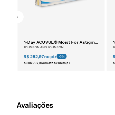
ACUVUE® OASYS 1-Day For Astigmatism 30
1-Day ACUVUE® Moist For Astigmatism 30
JOHNSON AND JOHNSON
J
R$ 282,97
no pix
R
-
5
%
ou
R$
297
,
86
em até
5
x
R$
59
,
57
o
Avaliações