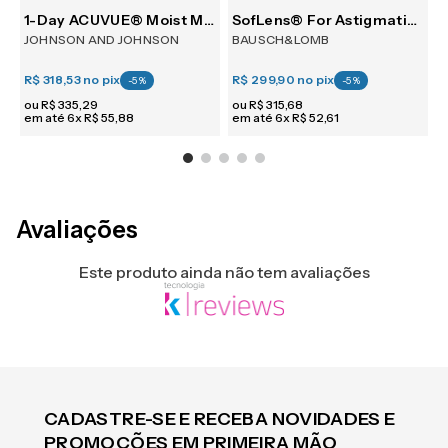
30
1-Day ACUVUE® Moist Multifocal 30
SofLens® For Astigmatism 6
JOHNSON AND JOHNSON
BAUSCH&LOMB
R$ 318,53
no pix
R$ 299,90
no pix
R
-
5
%
-
5
%
ou
R$
335
,
29
ou
R$
315
,
68
em até
6
x
R$
55
,
88
em até
6
x
R$
52
,
61
e
Avaliações
Este produto ainda não tem avaliações
CADASTRE-SE E RECEBA NOVIDADES E
PROMOÇÕES EM PRIMEIRA MÃO