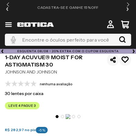
OS
CADASTRA-SE E GANHE 15%OFF
Encontre o óculos perfeito para você
Lentes De Contato
Lentes De Contato
Lentes De Cont
ESQUENTA 08/08 • 20% EXTRA COM O CUPOM ESQUENTA
1-DAY ACUVUE® MOIST FOR
ASTIGMATISM 30
JOHNSON AND JOHNSON
nenhuma avaliação
30
lentes por caixa
LEVE 4 PAGUE 3
R$ 282,97
no pix
-
5
%