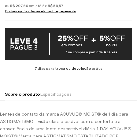
ou
R$
297
,
86
em até
5
x
R$
59
,
57
Conferir opções de parcelamento e pagamento
7 dias para
troca ou devolução
grátis
Sobre o produto
Especificações
Lentes de contato da marca ACUVUE® MOIST® de 1 dia para
ASTIGMATISMO - visão clara e estável com o conforto e a
conveniência de uma lente descartável diária. 1-DAY ACUVUE®
MOIST® Marca para ASTIGMATISMO ESTABILIZADO POR