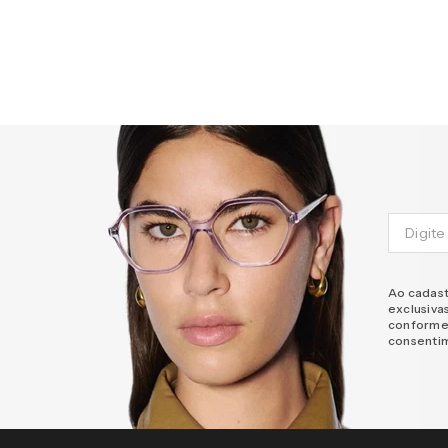
Ao cadast
exclusiva
conforme
consenti