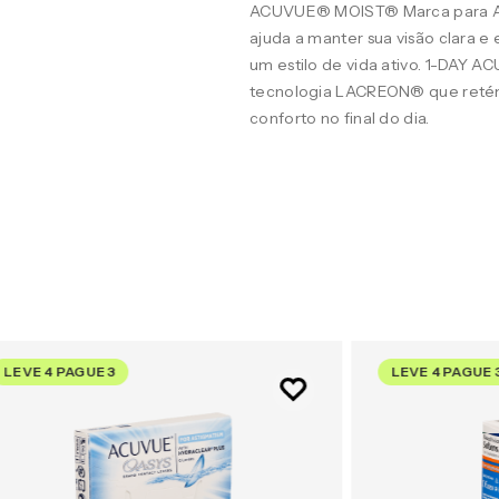
ACUVUE® MOIST® Marca para A
ajuda a manter sua visão clara 
um estilo de vida ativo. 1-DAY 
tecnologia LACREON® que retém
conforto no final do dia.
LEVE 4 PAGUE 3
LEVE 4 PAGUE 