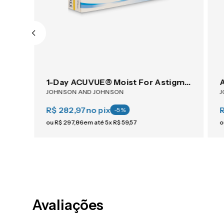
ACUVUE® OASYS 1-Day For Astigmatism 30
1-Day ACUVUE® Moist For Astigmatism 30
JOHNSON AND JOHNSON
J
R$ 282,97
no pix
-
5
%
ou
R$
297
,
86
em até
5
x
R$
59
,
57
o
Avaliações