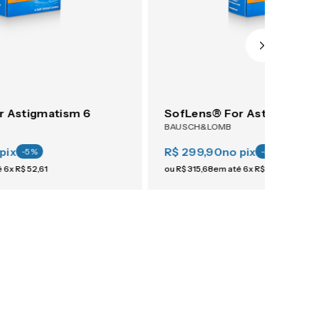
r Astigmatism 6
SofLens® For Astigmati
BAUSCH&LOMB
pix
R$ 299,90
no pix
-
5
%
-
5
%
é
6
x
R$
52
,
61
ou
R$
315
,
68
em até
6
x
R$
52
,
61