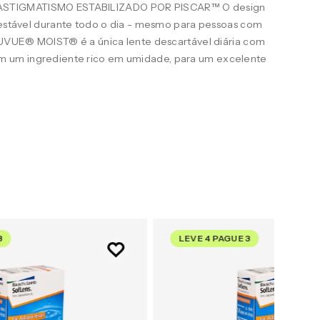
STIGMATISMO ESTABILIZADO POR PISCAR™ O design
e estável durante todo o dia - mesmo para pessoas com
ACUVUE® MOIST® é a única lente descartável diária com
 um ingrediente rico em umidade, para um excelente
3
LEVE 4 PAGUE 3