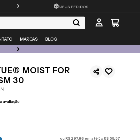
FRETE GRÁTIS EM TODO O SITE
MEUS PEDIDOS
NTATO
MARCAS
BLOG
ÓCULOS DE GRAU, SOL E LENTES COM ATÉ 50% OFF + 20% EXTRA
VUE® MOIST FOR
SM 30
ON
 avaliação
ou
R$
297
,
86
em até
5
x
R$
59
,
57