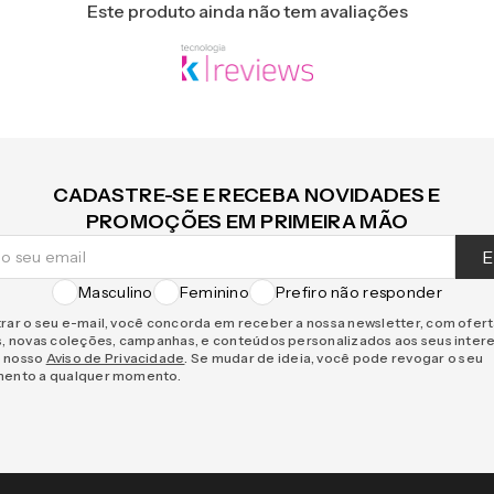
Este produto ainda não tem avaliações
CADASTRE-SE E RECEBA NOVIDADES E
PROMOÇÕES EM PRIMEIRA MÃO
E
Masculino
Feminino
Prefiro não responder
rar o seu e-mail, você concorda em receber a nossa newsletter, com ofer
s, novas coleções, campanhas, e conteúdos personalizados aos seus inter
 nosso
Aviso de Privacidade
. Se mudar de ideia, você pode revogar o seu
mento a qualquer momento.