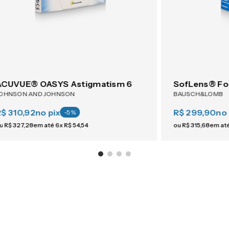
ACUVUE® OASYS Astigmatism 6
SofLens® Fo
OHNSON AND JOHNSON
BAUSCH&LOMB
R$ 310,92
no pix
R$ 299,90
no 
-
5
%
u
R$
327
,
28
em até
6
x
R$
54
,
54
ou
R$
315
,
68
em at