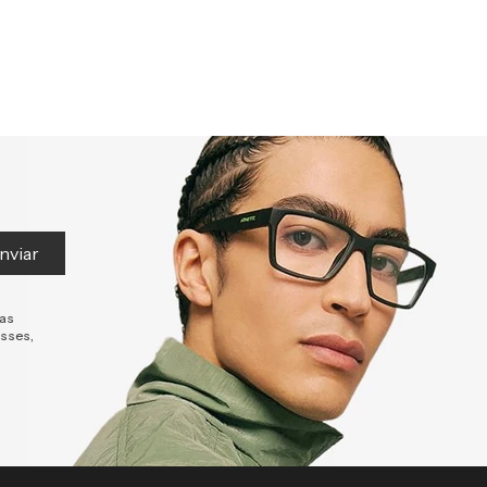
nviar
tas
esses,