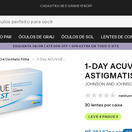
CADASTRA-SE E GANHE 15%OFF
feito para você
O PAR
ÓCULOS DE GRAU
ÓCULOS DE SOL
LENTES DE CO
ESQUENTA 08/08 | ATÉ 50% OFF + 20% EXTRA EM TODO O SITE
De Contato Filha
1-Day ACUVUE® Moist For Astigmatism 30
1-DAY ACU
ASTIGMATI
JOHNSON AND JOHNS
nenhuma
30
lentes por caixa
LEVE 4 PAGUE 3
R$ 282,97
no pix
-
5
%