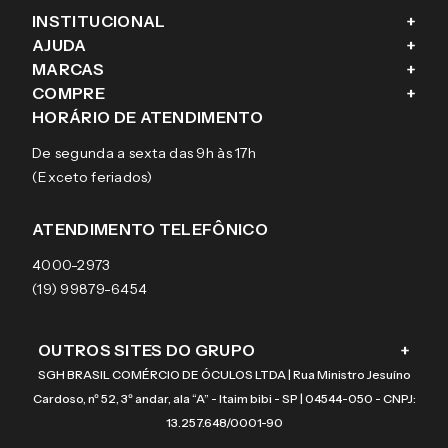
INSTITUCIONAL
+
AJUDA
+
Fale conosco
MARCAS
+
Blog
Como comprar
COMPRE
+
Sobre a eÓtica
Trocas e Devoluções
Ray-Ban
HORÁRIO DE ATENDIMENTO
Segurança
Entregas
Oakley
Óculos de grau
De segunda a sexta das 9h às 17h
Aviso de privacidade
Pagamentos
Tecnol
Óculos de sol
(Exceto feriados)
Termos e condições de uso
Garantias
Arnette
Lentes de contato
Meus pedidos
Vogue
Promoção
ATENDIMENTO TELEFÔNICO
Burberry
Coach
4000-2973
(19) 99879-6454
OUTROS SITES DO GRUPO
+
SGH BRASIL COMÉRCIO DE ÓCULOS LTDA | Rua Ministro Jesuíno
Cardoso, nº 52, 3º andar, ala “A” - Itaim bibi - SP | 04544-050 - CNPJ:
13.257.648/0001-90