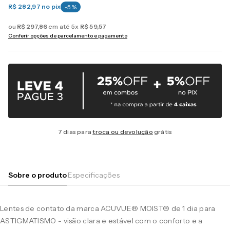
R$ 282,97
no pix
-
5
%
ou
R$
297
,
86
em até
5
x
R$
59
,
57
Conferir opções de parcelamento e pagamento
7 dias para
troca ou devolução
grátis
Sobre o produto
Especificações
Lentes de contato da marca ACUVUE® MOIST® de 1 dia para
ASTIGMATISMO - visão clara e estável com o conforto e a